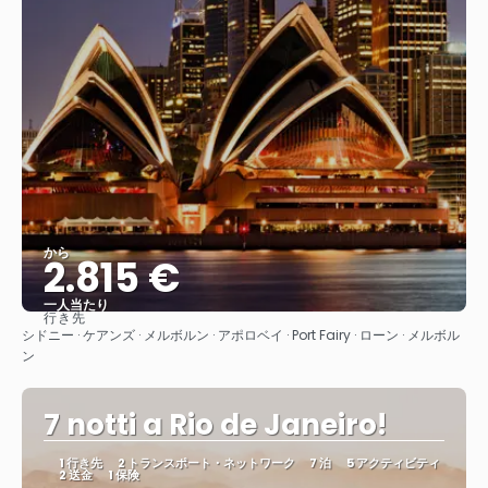
から
2.815 €
一人当たり
行き先
見る
シドニー · ケアンズ · メルボルン · アポロベイ · Port Fairy · ローン · メルボル
ン
7 notti a Rio de Janeiro!
1 行き先
2 トランスポート・ネットワーク
7 泊
5 アクティビティ
2 送金
1 保険