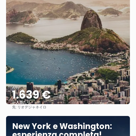
から
1.639 €
一人当たり
先:
リオデジャネイロ
見る
New York e Washington:
esperienza completa!