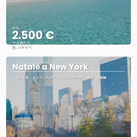
から
2.500 €
一人当たり
先:
バヤイベ
見る
Natale a New York
1 行き先
2 トランスポート・ネットワーク
4 泊
1 保険