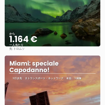
から
1.164 €
一人当たり
先:
トロムソ
見る
Miami: speciale
Capodanno!
1 行き先
2 トランスポート・ネットワーク
6 泊
1 保険