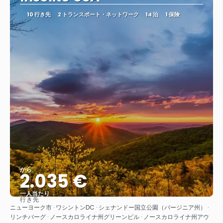
10 行き先
2 トランスポート・ネットワーク
14 泊
1 保険
から
2.035 €
一人当たり
行き先
見る
ニューヨーク市 · ワシントンDC · シェナンドー国立公園（バージニア州） ·
リンチバーグ · ノースカロライナ州グリーンビル · ノースカロライナ州アウ