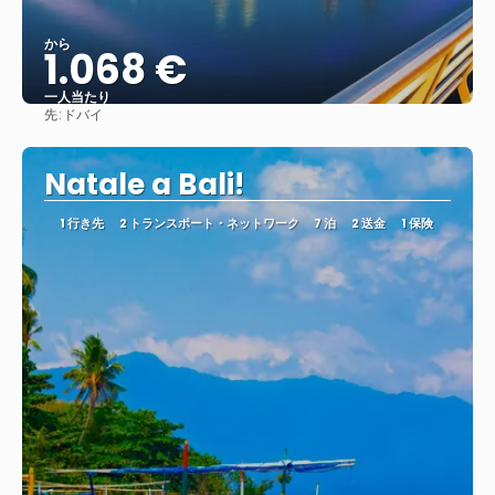
から
1.068 €
一人当たり
先:
ドバイ
見る
Natale a Bali!
1 行き先
2 トランスポート・ネットワーク
7 泊
2 送金
1 保険