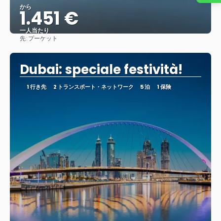
から
1.451 €
一人当たり
先:
プーケット
見る
Dubai: speciale festività!
1 行き先
2 トランスポート・ネットワーク
5 泊
1 保険