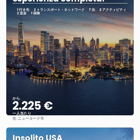
1 行き先
2 トランスポート・ネットワーク
7 泊
3 アクティビティ
2 送金
1 保険
から
2.225 €
一人当たり
先:
ニューヨーク市
見る
Insolito USA