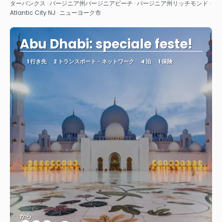
ターバンクス · バージニア州バージニアビーチ · バージニア州リッチモンド ·
Atlantic City NJ · ニューヨーク市
Abu Dhabi: speciale feste!
1 行き先
2 トランスポート・ネットワーク
4 泊
1 保険
から