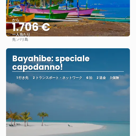
から
1.706 €
一人当たり
先:
バリ島
見る
Bayahibe: speciale
capodanno!
1 行き先
2 トランスポート・ネットワーク
6 泊
2 送金
1 保険