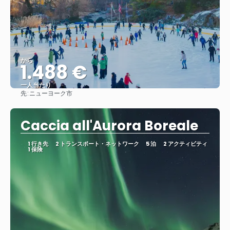
から
1.488 €
一人当たり
先:
ニューヨーク市
見る
Caccia all'Aurora Boreale
1 行き先
2 トランスポート・ネットワーク
5 泊
2 アクティビティ
1 保険