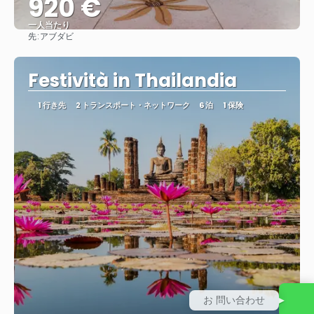
920 €
一人当たり
先:
アブダビ
見る
Festività in Thailandia
1 行き先
2 トランスポート・ネットワーク
6 泊
1 保険
お 問い合わせ