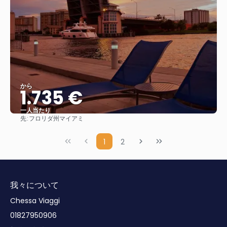
から
1.735 €
一人当たり
先:
フロリダ州マイアミ
見る
1
2
我々について
Chessa Viaggi
01827950906