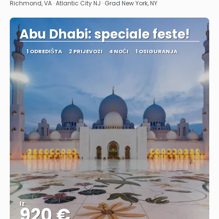
Richmond, VA · Atlantic City NJ · Grad New York, NY
Abu Dhabi: speciale feste!
1 ODREDIŠTA
2 PRIJEVOZI
4 NOĆI
1 OSIGURANJA
Iz
920 €