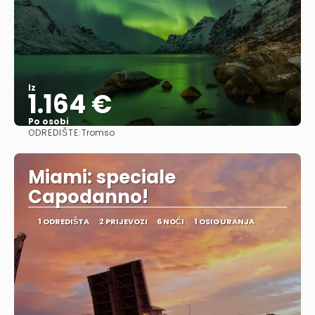
Iz
1.164 €
Po osobi
ODREDIŠTE:
Tromso
Vidjeti
Miami: speciale
Capodanno!
1 ODREDIŠTA
2 PRIJEVOZI
6 NOĆI
1 OSIGURANJA