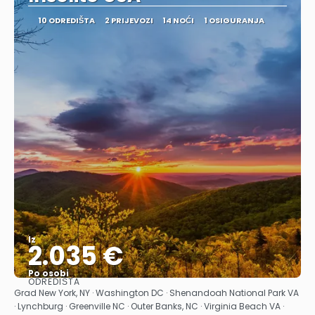
10 ODREDIŠTA
2 PRIJEVOZI
14 NOĆI
1 OSIGURANJA
Iz
2.035 €
Po osobi
ODREDIŠTA
Vidjeti
Grad New York, NY · Washington DC · Shenandoah National Park VA
· Lynchburg · Greenville NC · Outer Banks, NC · Virginia Beach VA ·