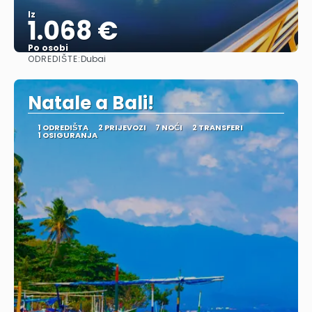
Iz
1.068 €
Po osobi
ODREDIŠTE:
Dubai
Vidjeti
Natale a Bali!
1 ODREDIŠTA
2 PRIJEVOZI
7 NOĆI
2 TRANSFERI
1 OSIGURANJA