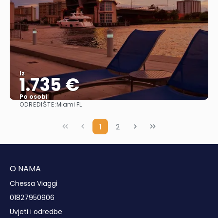
Iz
1.735 €
Po osobi
ODREDIŠTE:
Miami FL
Vidjeti
1
2
O NAMA
Chessa Viaggi
01827950906
Uvjeti i odredbe