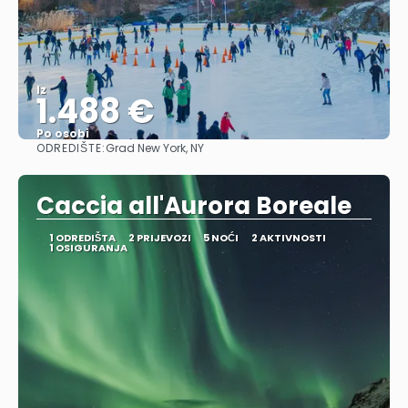
Iz
1.488 €
Po osobi
ODREDIŠTE:
Grad New York, NY
Vidjeti
Caccia all'Aurora Boreale
1 ODREDIŠTA
2 PRIJEVOZI
5 NOĆI
2 AKTIVNOSTI
1 OSIGURANJA