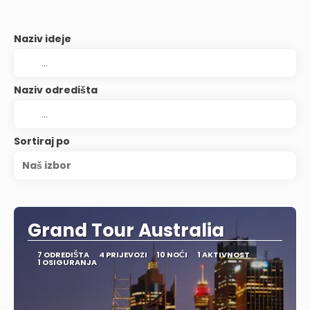
Naziv ideje
Naziv odredišta
Sortiraj po
Naš izbor
Grand Tour Australia
7 ODREDIŠTA
4 PRIJEVOZI
10 NOĆI
1 AKTIVNOST
1 OSIGURANJA