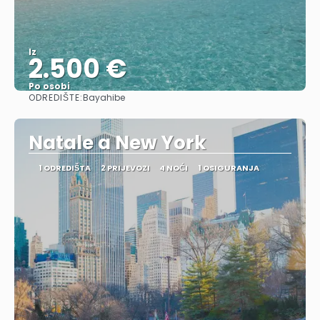
Iz
2.500 €
Po osobi
ODREDIŠTE:
Bayahibe
Vidjeti
Natale a New York
1 ODREDIŠTA
2 PRIJEVOZI
4 NOĆI
1 OSIGURANJA