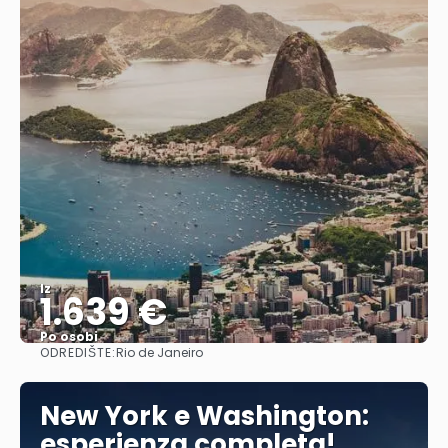
Iz
1.639 €
Po osobi
ODREDIŠTE:
Rio de Janeiro
Vidjeti
New York e Washington:
esperienza completa!