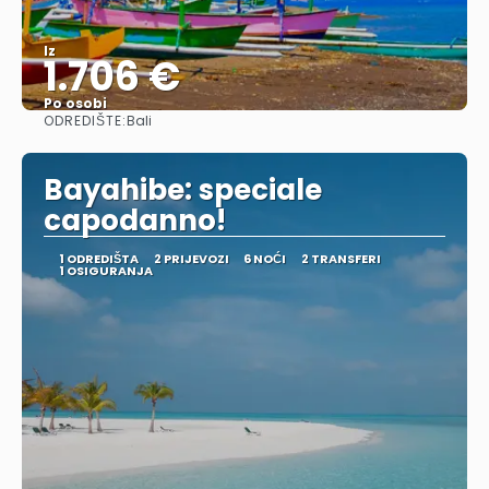
Iz
1.706 €
Po osobi
ODREDIŠTE:
Bali
Vidjeti
Bayahibe: speciale
capodanno!
1 ODREDIŠTA
2 PRIJEVOZI
6 NOĆI
2 TRANSFERI
1 OSIGURANJA