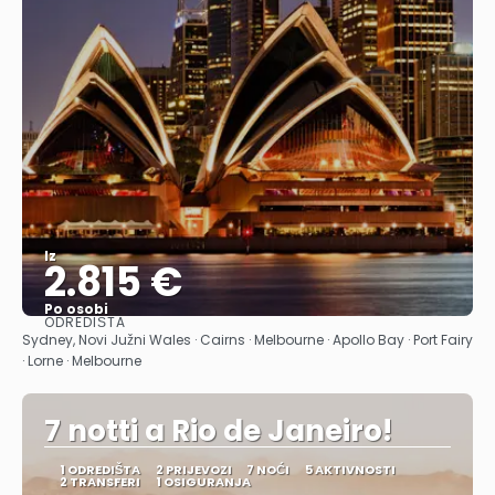
Iz
2.815 €
Po osobi
ODREDIŠTA
Vidjeti
Sydney, Novi Južni Wales · Cairns · Melbourne · Apollo Bay · Port Fairy
· Lorne · Melbourne
7 notti a Rio de Janeiro!
1 ODREDIŠTA
2 PRIJEVOZI
7 NOĆI
5 AKTIVNOSTI
2 TRANSFERI
1 OSIGURANJA