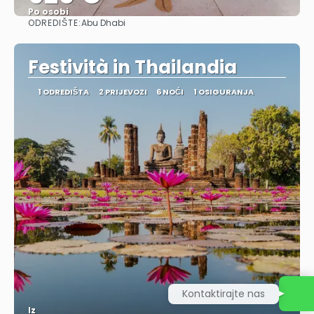
Po osobi
ODREDIŠTE:
Abu Dhabi
Vidjeti
Festività in Thailandia
1 ODREDIŠTA
2 PRIJEVOZI
6 NOĆI
1 OSIGURANJA
Kontaktirajte nas
Iz