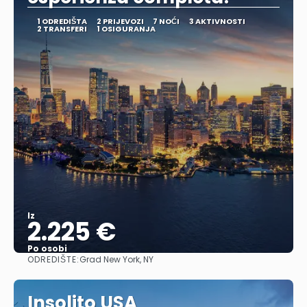
1 ODREDIŠTA
2 PRIJEVOZI
7 NOĆI
3 AKTIVNOSTI
2 TRANSFERI
1 OSIGURANJA
Iz
2.225 €
Po osobi
ODREDIŠTE:
Grad New York, NY
Vidjeti
Insolito USA