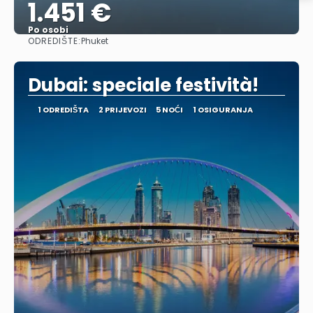
1.451 €
Po osobi
ODREDIŠTE:
Phuket
Vidjeti
Dubai: speciale festività!
1 ODREDIŠTA
2 PRIJEVOZI
5 NOĆI
1 OSIGURANJA