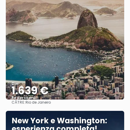
Din
1.639 €
Pe persoană
CĂTRE:
Rio de Janeiro
Vedea
New York e Washington:
esperienza completa!