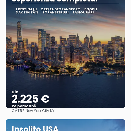
1 DESTINAŢII
2 REȚEA DE TRANSPORT
7 NOPȚI
3 ACTIVITĂȚI
2 TRANSFERURI
1 ASIGURĂRI
Din
2.225 €
Pe persoană
CĂTRE:
New York City NY
Vedea
Insolito USA