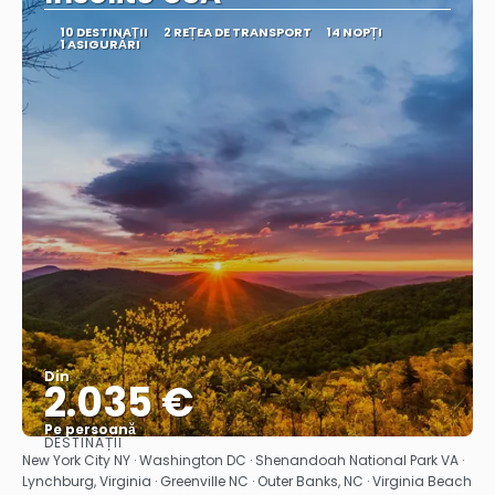
10 DESTINAŢII
2 REȚEA DE TRANSPORT
14 NOPȚI
1 ASIGURĂRI
Din
2.035 €
Pe persoană
DESTINAȚII
Vedea
New York City NY · Washington DC · Shenandoah National Park VA ·
Lynchburg, Virginia · Greenville NC · Outer Banks, NC · Virginia Beach