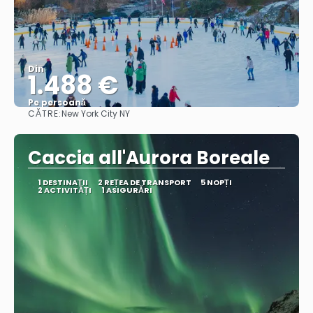
Din
1.488 €
Pe persoană
CĂTRE:
New York City NY
Vedea
Caccia all'Aurora Boreale
1 DESTINAŢII
2 REȚEA DE TRANSPORT
5 NOPȚI
2 ACTIVITĂȚI
1 ASIGURĂRI