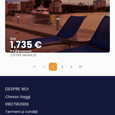
Din
1.735 €
Pe persoană
CĂTRE:
Miami, FL
Vedea
1
2
DESPRE NOI
Chessa Viaggi
01827950906
Termeni și condiții