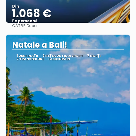
Din
1.068 €
Pe persoană
CĂTRE:
Dubai
Vedea
Natale a Bali!
1 DESTINAŢII
2 REȚEA DE TRANSPORT
7 NOPȚI
2 TRANSFERURI
1 ASIGURĂRI