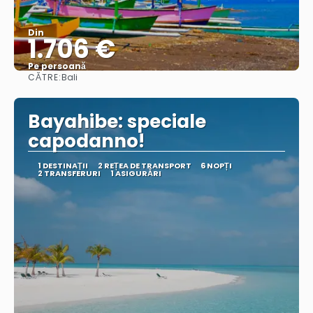
Din
1.706 €
Pe persoană
CĂTRE:
Bali
Vedea
Bayahibe: speciale
capodanno!
1 DESTINAŢII
2 REȚEA DE TRANSPORT
6 NOPȚI
2 TRANSFERURI
1 ASIGURĂRI