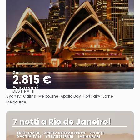
Din
2.815 €
Pe persoană
DESTINAȚII
Vedea
Sydney · Cairns · Melbourne · Apollo Bay · Port Fairy · Lorne ·
Melbourne
7 notti a Rio de Janeiro!
1 DESTINAŢII
2 REȚEA DE TRANSPORT
7 NOPȚI
5 ACTIVITĂȚI
2 TRANSFERURI
1 ASIGURĂRI