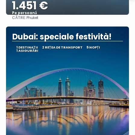
1.451 €
Pe persoană
CĂTRE:
Phuket
Vedea
Dubai: speciale festività!
1 DESTINAŢII
2 REȚEA DE TRANSPORT
5 NOPȚI
1 ASIGURĂRI