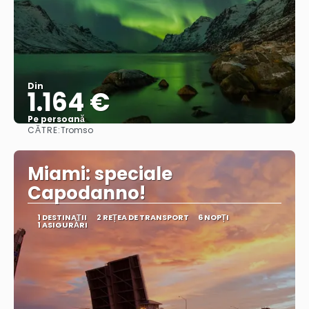
Din
1.164 €
Pe persoană
CĂTRE:
Tromso
Vedea
Miami: speciale
Capodanno!
1 DESTINAŢII
2 REȚEA DE TRANSPORT
6 NOPȚI
1 ASIGURĂRI