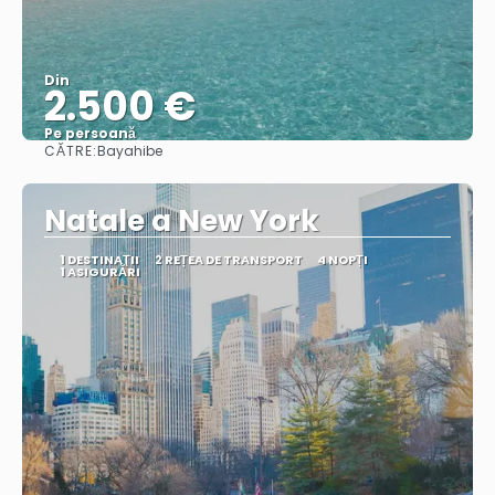
Din
2.500 €
Pe persoană
CĂTRE:
Bayahibe
Vedea
Natale a New York
1 DESTINAŢII
2 REȚEA DE TRANSPORT
4 NOPȚI
1 ASIGURĂRI