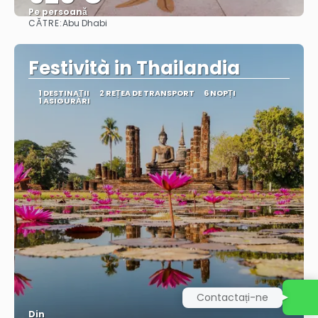
Pe persoană
CĂTRE:
Abu Dhabi
Vedea
Festività in Thailandia
1 DESTINAŢII
2 REȚEA DE TRANSPORT
6 NOPȚI
1 ASIGURĂRI
Contactați-ne
Din