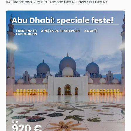
VA · Richmond, Virginia · Atlantic City NJ · New York City NY
Abu Dhabi: speciale feste!
1 DESTINAŢII
2 REȚEA DE TRANSPORT
4 NOPȚI
1 ASIGURĂRI
Din
920 €