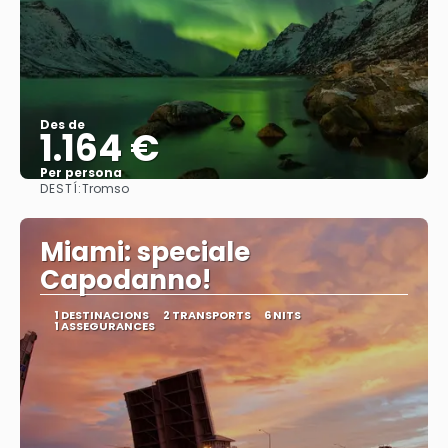
Des de
1.164 €
Per persona
DESTÍ:
Tromso
Veure
Miami: speciale
Capodanno!
1 DESTINACIONS
2 TRANSPORTS
6 NITS
1 ASSEGURANCES