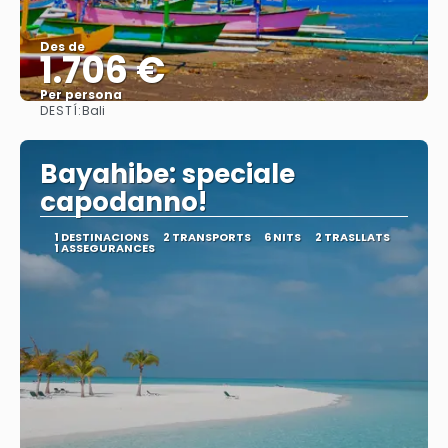
Des de
1.706 €
Per persona
DESTÍ:
Bali
Veure
Bayahibe: speciale
capodanno!
1 DESTINACIONS
2 TRANSPORTS
6 NITS
2 TRASLLATS
1 ASSEGURANCES