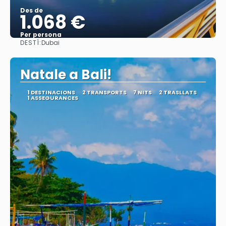
Des de
1.068 €
Per persona
DESTÍ:
Dubai
Veure
Natale a Bali!
1 DESTINACIONS
2 TRANSPORTS
7 NITS
2 TRASLLATS
1 ASSEGURANCES