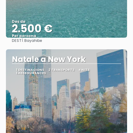
Des de
2.500 €
Per persona
DESTÍ:
Bayahibe
Veure
Natale a New York
1 DESTINACIONS
2 TRANSPORTS
4 NITS
1 ASSEGURANCES