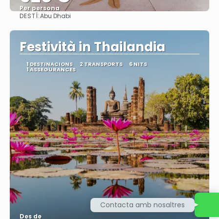
Per persona
DESTÍ:
Abu Dhabi
Veure
Festività in Thailandia
1 DESTINACIONS
2 TRANSPORTS
6 NITS
1 ASSEGURANCES
Contacta amb nosaltres
Des de