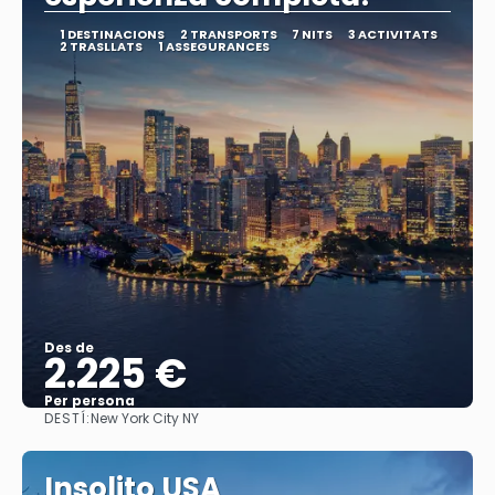
1 DESTINACIONS
2 TRANSPORTS
7 NITS
3 ACTIVITATS
2 TRASLLATS
1 ASSEGURANCES
Des de
2.225 €
Per persona
DESTÍ:
New York City NY
Veure
Insolito USA