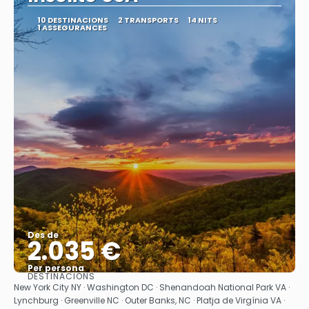
10 DESTINACIONS
2 TRANSPORTS
14 NITS
1 ASSEGURANCES
Des de
2.035 €
Per persona
DESTINACIONS
Veure
New York City NY · Washington DC · Shenandoah National Park VA ·
Lynchburg · Greenville NC · Outer Banks, NC · Platja de Virgínia VA ·