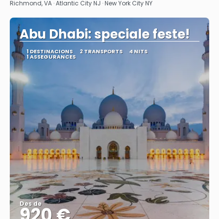
Richmond, VA · Atlantic City NJ · New York City NY
Abu Dhabi: speciale feste!
1 DESTINACIONS
2 TRANSPORTS
4 NITS
1 ASSEGURANCES
Des de
920 €