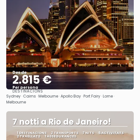
Des de
2.815 €
Per persona
DESTINACIONS
Veure
Sydney · Cairns · Melbourne · Apollo Bay · Port Fairy · Lorne ·
Melbourne
7 notti a Rio de Janeiro!
1 DESTINACIONS
2 TRANSPORTS
7 NITS
5 ACTIVITATS
2 TRASLLATS
1 ASSEGURANCES