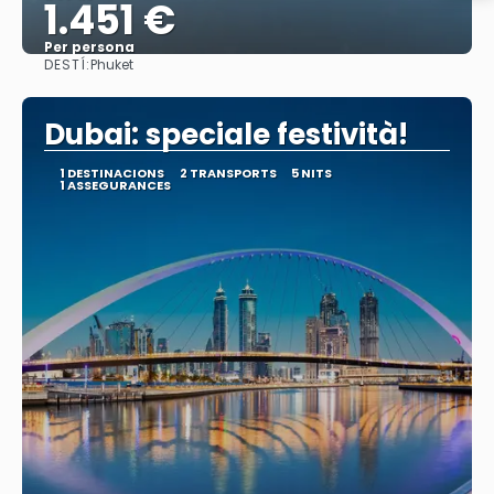
1.451 €
Per persona
DESTÍ:
Phuket
Veure
Dubai: speciale festività!
1 DESTINACIONS
2 TRANSPORTS
5 NITS
1 ASSEGURANCES