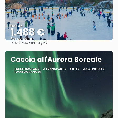
Des de
1.488 €
Per persona
DESTÍ:
New York City NY
Veure
Caccia all'Aurora Boreale
1 DESTINACIONS
2 TRANSPORTS
5 NITS
2 ACTIVITATS
1 ASSEGURANCES