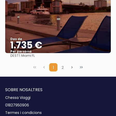
Des de
1.735 €
Per persona
DESTÍ:
Miami FL
Veure
1
2
SOBRE NOSALTRES
Chessa Viaggi
01827950906
Termes i condicions