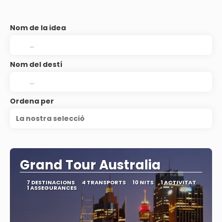
Nom de la idea
Nom del destí
Ordena per
La nostra selecció
Grand Tour Australia
7 DESTINACIONS
4 TRANSPORTS
10 NITS
1 ACTIVITAT
1 ASSEGURANCES