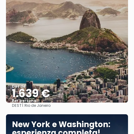
Des de
1.639 €
Per persona
DESTÍ:
Rio de Janeiro
Veure
New York e Washington:
esperienza completa!