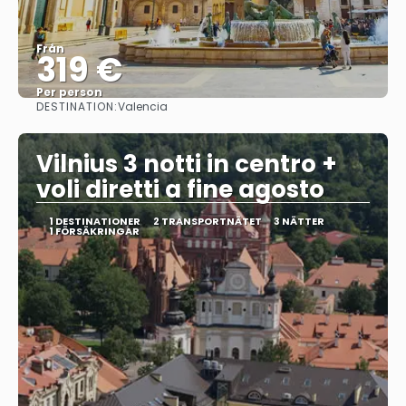
Från
319 €
Per person
DESTINATION:
Valencia
Se
Vilnius 3 notti in centro +
voli diretti a fine agosto
1 DESTINATIONER
2 TRANSPORTNÄTET
3 NÄTTER
1 FÖRSÄKRINGAR