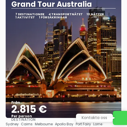
Grand Tour Australia
7 DESTINATIONER
4 TRANSPORTNÄTET
10 NÄTTER
1 AKTIVITET
1 FÖRSÄKRINGAR
Från
2.815 €
Per person
Kontakta oss
DESTINATION
Se
Sydney · Cairns · Melbourne · Apollo Bay · Port Fairy · Lorne ·