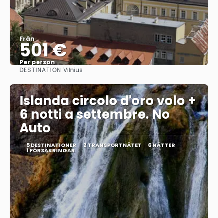
Från
501 €
Per person
DESTINATION:
Vilnius
Se
Islanda circolo d'oro volo +
6 notti a settembre. No
Auto
5 DESTINATIONER
2 TRANSPORTNÄTET
6 NÄTTER
1 FÖRSÄKRINGAR