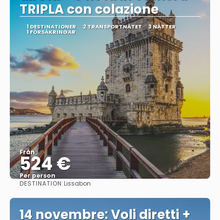
TRIPLA con colazione
1 DESTINATIONER
2 TRANSPORTNÄTET
3 NÄTTER
1 FÖRSÄKRINGAR
Från
524 €
Per person
DESTINATION:
Lissabon
Se
14 novembre: Voli diretti +