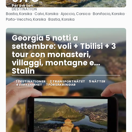
Per person
DESTINATION
Se
Bastia, Korsika · Calvi, Korsika · Ajaccio, Corsica · Bonifacio, Korsika ·
Porto-Vecchio, Korsika · Bastia, Korsika
Georgia 5 notti a
settembre: voli + Tbilisi + 3
tour con monasteri,
villaggi, montagne e...
Stalin
1 DESTINATIONER
2 TRANSPORTNÄTET
5 NÄTTER
4 VERKSAMHET
1 FÖRSÄKRINGAR