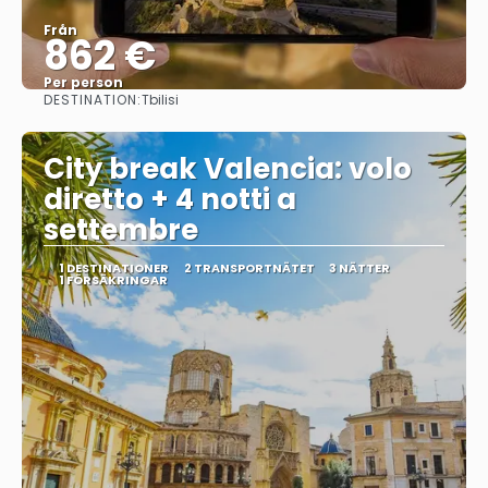
Från
862 €
Per person
DESTINATION:
Tbilisi
Se
City break Valencia: volo
diretto + 4 notti a
settembre
1 DESTINATIONER
2 TRANSPORTNÄTET
3 NÄTTER
1 FÖRSÄKRINGAR