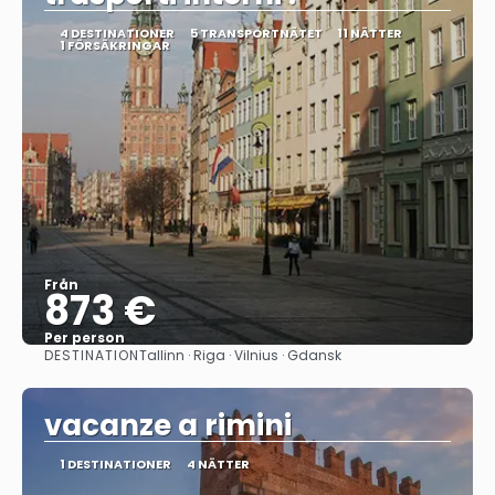
4 DESTINATIONER
5 TRANSPORTNÄTET
11 NÄTTER
1 FÖRSÄKRINGAR
Från
873 €
Per person
DESTINATION
Tallinn · Riga · Vilnius · Gdansk
Se
vacanze a rimini
1 DESTINATIONER
4 NÄTTER