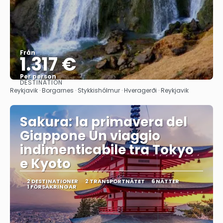
Från
1.317 €
Per person
DESTINATION
Se
Reykjavik · Borgarnes · Stykkishólmur · Hveragerði · Reykjavik
Sakura: la primavera del
Giappone Un viaggio
indimenticabile tra Tokyo
e Kyoto
2 DESTINATIONER
2 TRANSPORTNÄTET
6 NÄTTER
1 FÖRSÄKRINGAR