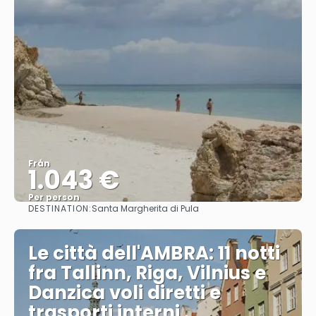
Från
1.043 €
Per person
DESTINATION:
Santa Margherita di Pula
Se
Le città dell'AMBRA: 11 notti
fra Tallinn, Riga, Vilnius e
Danzica voli diretti e
trasporti interni .