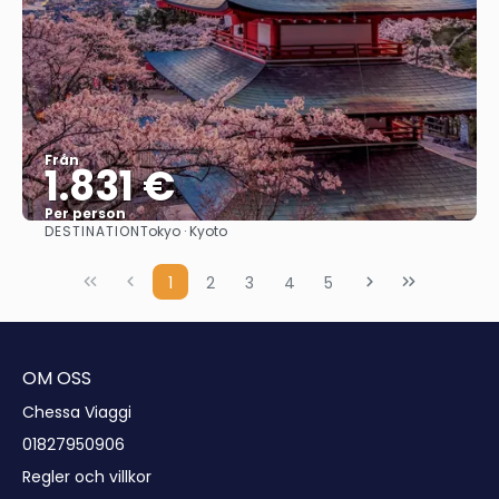
Från
1.831 €
Per person
DESTINATION
Tokyo · Kyoto
Se
1
2
3
4
5
OM OSS
Chessa Viaggi
01827950906
Regler och villkor