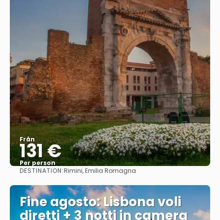
Från
131 €
Per person
DESTINATION:
Rimini, Emilia Romagna
Se
Fine agosto: Lisbona voli
diretti + 3 notti in camera