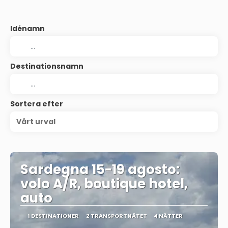
Idénamn
Destinationsnamn
Sortera efter
Vårt urval
Sardegna 15-19 agosto:
volo A/R, boutique hotel,
auto
1 DESTINATIONER
2 TRANSPORTNÄTET
4 NÄTTER