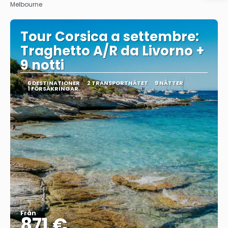
Melbourne
Tour Corsica a settembre:
Traghetto A/R da Livorno +
9 notti
6 DESTINATIONER
2 TRANSPORTNÄTET
9 NÄTTER
1 FÖRSÄKRINGAR
Från
871 €