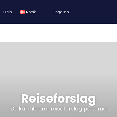
Hjelp
Norsk
Logg inn
Reiseforslag
Du kan filtrerer reiseforslag på tema