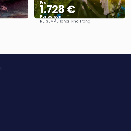
Fra
1.728 €
Per person
REISEMÅL
Hanoi · Nha Trang
Se
!