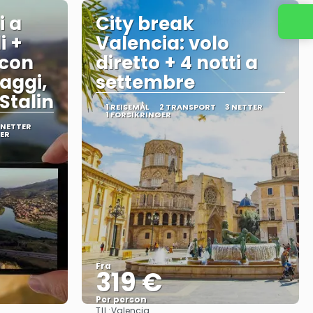
i a
City break
Kontakt oss
i +
Valencia: volo
 con
diretto + 4 notti a
laggi,
settembre
Stalin
1 REISEMÅL
2 TRANSPORT
3 NETTER
1 FORSIKRINGER
 NETTER
GER
Fra
319 €
Per person
TIL:
Valencia