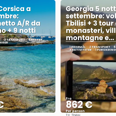
Corsica a
Georgia 5 nott
mbre:
settembre: vol
etto A/R da
Tbilisi + 3 tour
o + 9 notti
monasteri, vil
montagne e... 
L
2 TRANSPORT
9 NETTER
INGER
1 REISEMÅL
2 TRANSPORT
5
4 AKTIVITETER
1 FORSIKRIN
Fra
€
862 €
Per person
TIL:
Tbilisi