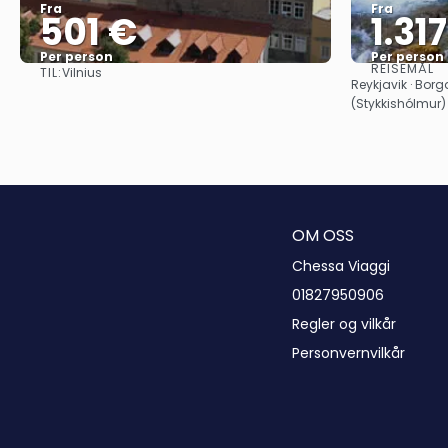
Fra
Fra
501 €
1.31
Per person
Per person
REISEMÅL
TIL:
Vilnius
Se
Reykjavik · Bor
(Stykkishólmur) 
OM OSS
Chessa Viaggi
01827950906
Regler og vilkår
Personvernvilkår