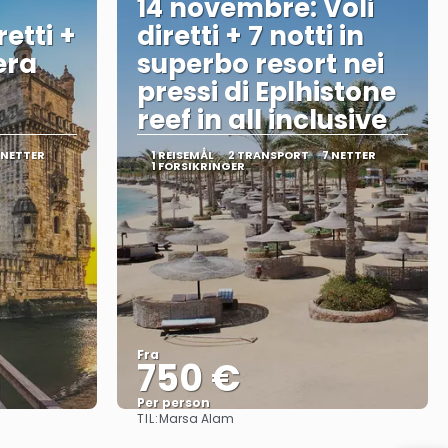
14 novembre: Voli
retti +
diretti + 7 notti in
era
superbo resort nei
pressi di Eplhistone
reef in all inclusive
 NETTER
1 REISEMÅL
2 TRANSPORT
7 NETTER
1 FORSIKRINGER
Fra
750 €
Per person
TIL:
Marsa Alam
Se