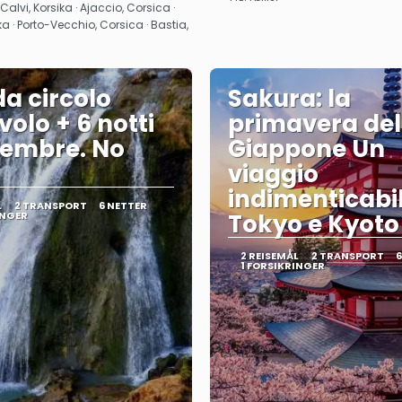
Se
Se
 Calvi, Korsika · Ajaccio, Corsica ·
ka · Porto-Vecchio, Corsica · Bastia,
da circolo
Sakura: la
volo + 6 notti
primavera del
tembre. No
Giappone Un
viaggio
indimenticabil
L
2 TRANSPORT
6 NETTER
INGER
Tokyo e Kyoto
2 REISEMÅL
2 TRANSPORT
6
1 FORSIKRINGER