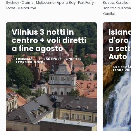
Se
Sydney · Cairns · Melbourne · Apollo Bay · Port Fairy ·
Bastia, Korsika ·
Lorne · Melbourne
Bonifacio, Korsi
Korsika
Vilnius 3 notti in
Islan
centro + voli diretti
d'oro 
a fine agosto
a set
Auto
1 REISEMÅL
2 TRANSPORT
3 NETTER
1 FORSIKRINGER
5 REISEMÅ
1 FORSIKR