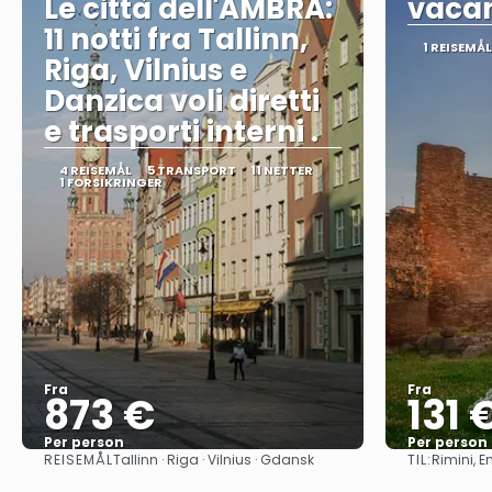
Le città dell'AMBRA:
vacan
11 notti fra Tallinn,
1 REISEMÅL
Riga, Vilnius e
Danzica voli diretti
e trasporti interni .
4 REISEMÅL
5 TRANSPORT
11 NETTER
1 FORSIKRINGER
Fra
Fra
873 €
131 
Per person
Per person
REISEMÅL
TIL:
Tallinn · Riga · Vilnius · Gdansk
Rimini, 
Se