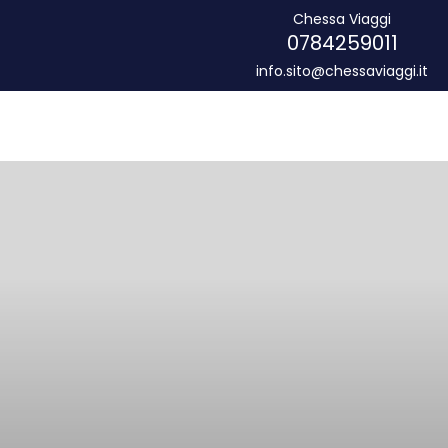
Chessa Viaggi
0784259011
info.sito@chessaviaggi.it