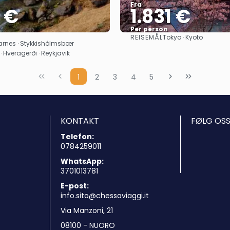
Fra
7 €
1.831 €
Per person
REISEMÅL
Tokyo · Kyoto
Se
Se
garnes · Stykkishólmsbær
· Hveragerði · Reykjavik
1
2
3
4
5
KONTAKT
FØLG OSS
Telefon:
0784259011
WhatsApp:
3701013781
E-post:
info.sito@chessaviaggi.it
Via Manzoni, 21
08100 - NUORO