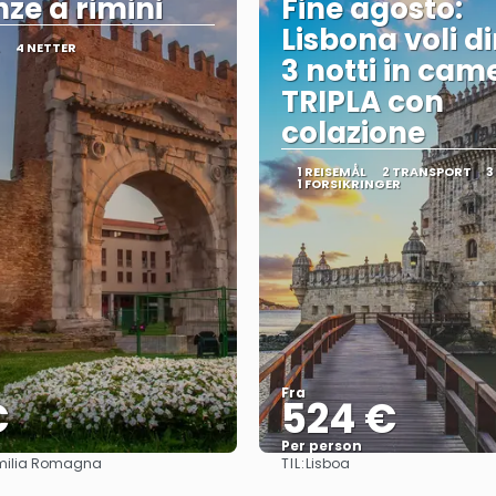
ze a rimini
Fine agosto:
Lisbona voli di
4 NETTER
3 notti in cam
TRIPLA con
colazione
1 REISEMÅL
2 TRANSPORT
3
1 FORSIKRINGER
Fra
€
524 €
Per person
TIL:
Emilia Romagna
Lisboa
Se
Se