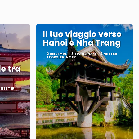
Se
Il tuo viaggio verso
Hanoi e Nha Trang
2 REISEMÅL
3 TRANSPORT
7 NETTER
1 FORSIKRINGER
e tra
 NETTER