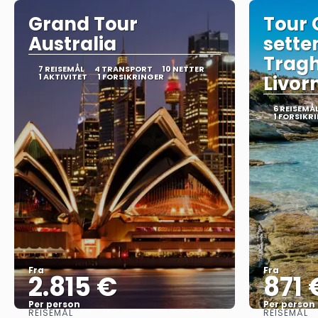
Grand Tour
Tour 
Australia
sette
Tragh
7 REISEMÅL
4 TRANSPORT
10 NETTER
1 AKTIVITET
1 FORSIKRINGER
Livorn
6 REISEMÅ
1 FORSIKR
Fra
Fra
2.815 €
871 
Per person
Per person
REISEMÅL
REISEMÅL