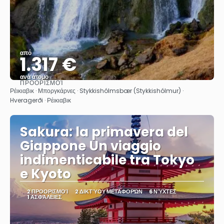
από
1.317 €
ανά άτομο
ΠΡΟΟΡΙΣΜΟΊ
Βλέπω
Ρέικιαβικ · Μποργκάρνες · Stykkishólmsbær (Stykkishólmur) ·
Hveragerði · Ρέικιαβικ
Sakura: la primavera del
Giappone Un viaggio
indimenticabile tra Tokyo
e Kyoto
2 ΠΡΟΟΡΙΣΜΟΊ
2 ΔΙΚΤΎΟΥ ΜΕΤΑΦΟΡΏΝ
6 ΝΎΧΤΕΣ
1 ΑΣΦΆΛΕΙΕΣ