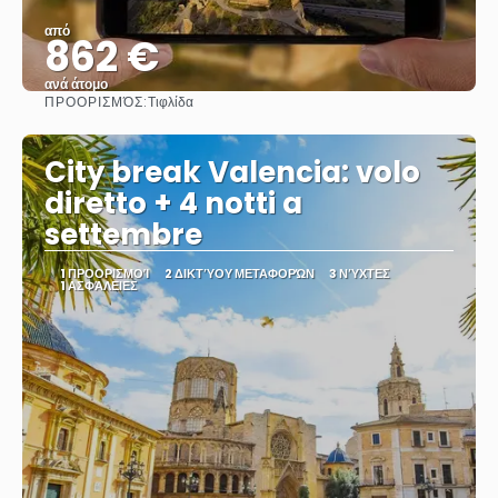
από
862 €
ανά άτομο
ΠΡΟΟΡΙΣΜΌΣ:
Τιφλίδα
Βλέπω
City break Valencia: volo
diretto + 4 notti a
settembre
1 ΠΡΟΟΡΙΣΜΟΊ
2 ΔΙΚΤΎΟΥ ΜΕΤΑΦΟΡΏΝ
3 ΝΎΧΤΕΣ
1 ΑΣΦΆΛΕΙΕΣ