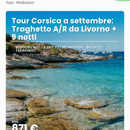
Λορν · Μελβούρνη
Tour Corsica a settembre:
Traghetto A/R da Livorno +
9 notti
6 ΠΡΟΟΡΙΣΜΟΊ
2 ΔΙΚΤΎΟΥ ΜΕΤΑΦΟΡΏΝ
9 ΝΎΧΤΕΣ
1 ΑΣΦΆΛΕΙΕΣ
από
871 €