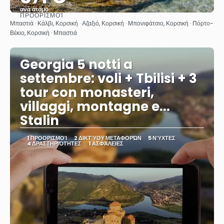
ανά άτομο
ΠΡΟΟΡΙΣΜΟΊ
Βλέπω
Μπαστιά · Κάλβι, Κορσική · Αζαξιό, Κορσική · Μπονιφάτσιο, Κορσική · Πόρτο-
Βέκιο, Κορσική · Μπαστιά
Georgia 5 notti a
settembre: voli + Tbilisi + 3
tour con monasteri,
villaggi, montagne e...
Stalin
1 ΠΡΟΟΡΙΣΜΟΊ
2 ΔΙΚΤΎΟΥ ΜΕΤΑΦΟΡΏΝ
5 ΝΎΧΤΕΣ
4 ΔΡΑΣΤΗΡΙΌΤΗΤΕΣ
1 ΑΣΦΆΛΕΙΕΣ