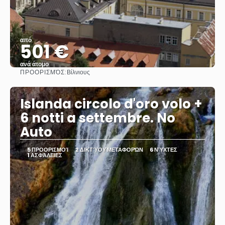
από
501 €
ανά άτομο
ΠΡΟΟΡΙΣΜΌΣ:
Βίλνιους
Βλέπω
Islanda circolo d'oro volo +
6 notti a settembre. No
Auto
5 ΠΡΟΟΡΙΣΜΟΊ
2 ΔΙΚΤΎΟΥ ΜΕΤΑΦΟΡΏΝ
6 ΝΎΧΤΕΣ
1 ΑΣΦΆΛΕΙΕΣ