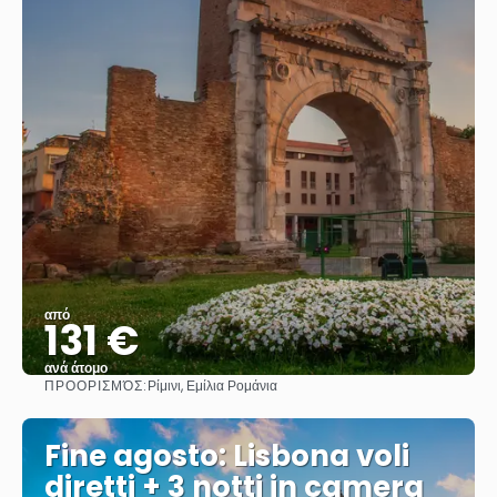
από
131 €
ανά άτομο
ΠΡΟΟΡΙΣΜΌΣ:
Ρίμινι, Εμίλια Ρομάνια
Βλέπω
Fine agosto: Lisbona voli
diretti + 3 notti in camera