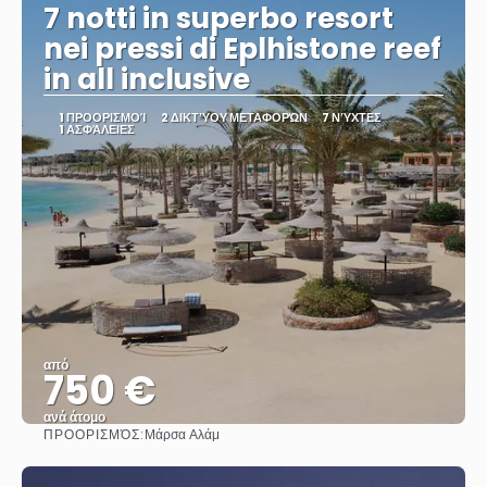
7 notti in superbo resort
nei pressi di Eplhistone reef
in all inclusive
1 ΠΡΟΟΡΙΣΜΟΊ
2 ΔΙΚΤΎΟΥ ΜΕΤΑΦΟΡΏΝ
7 ΝΎΧΤΕΣ
1 ΑΣΦΆΛΕΙΕΣ
από
750 €
ανά άτομο
ΠΡΟΟΡΙΣΜΌΣ:
Μάρσα Αλάμ
Βλέπω