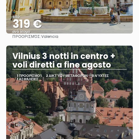
από
319 €
ανά άτομο
ΠΡΟΟΡΙΣΜΌΣ:
Valencia
Βλέπω
Vilnius 3 notti in centro +
voli diretti a fine agosto
1 ΠΡΟΟΡΙΣΜΟΊ
2 ΔΙΚΤΎΟΥ ΜΕΤΑΦΟΡΏΝ
3 ΝΎΧΤΕΣ
1 ΑΣΦΆΛΕΙΕΣ