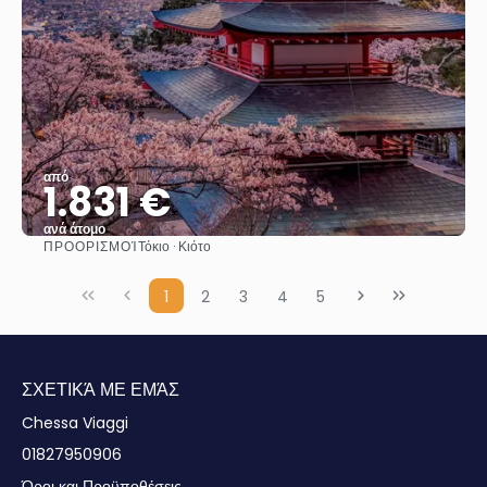
από
1.831 €
ανά άτομο
ΠΡΟΟΡΙΣΜΟΊ
Τόκιο · Κιότο
Βλέπω
1
2
3
4
5
ΣΧΕΤΙΚΆ ΜΕ ΕΜΆΣ
Chessa Viaggi
01827950906
Όροι και Προϋποθέσεις