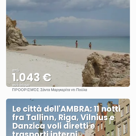
από
1.043 €
ανά άτομο
ΠΡΟΟΡΙΣΜΌΣ:
Σάντα Μαργκερίτα ντι Πούλα
Βλέπω
Le città dell'AMBRA: 11 notti
fra Tallinn, Riga, Vilnius e
Danzica voli diretti e
trasporti interni .