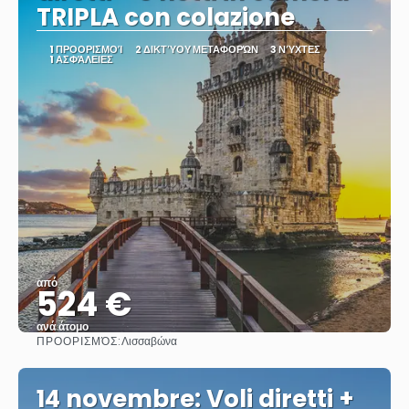
TRIPLA con colazione
1 ΠΡΟΟΡΙΣΜΟΊ
2 ΔΙΚΤΎΟΥ ΜΕΤΑΦΟΡΏΝ
3 ΝΎΧΤΕΣ
1 ΑΣΦΆΛΕΙΕΣ
από
524 €
ανά άτομο
ΠΡΟΟΡΙΣΜΌΣ:
Λισσαβώνα
Βλέπω
14 novembre: Voli diretti +