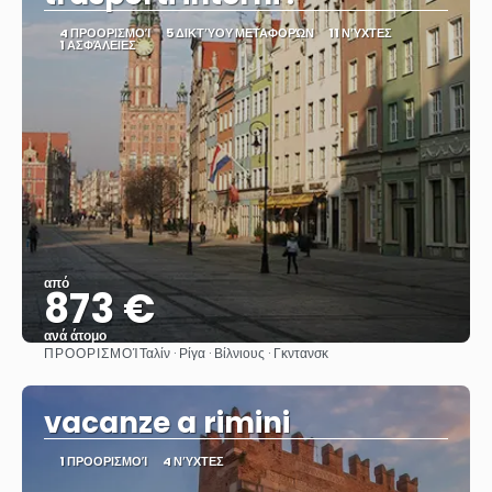
4 ΠΡΟΟΡΙΣΜΟΊ
5 ΔΙΚΤΎΟΥ ΜΕΤΑΦΟΡΏΝ
11 ΝΎΧΤΕΣ
1 ΑΣΦΆΛΕΙΕΣ
από
873 €
ανά άτομο
ΠΡΟΟΡΙΣΜΟΊ
Ταλίν · Ρίγα · Βίλνιους · Γκντανσκ
Βλέπω
vacanze a rimini
1 ΠΡΟΟΡΙΣΜΟΊ
4 ΝΎΧΤΕΣ