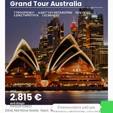
Grand Tour Australia
7 ΠΡΟΟΡΙΣΜΟΊ
4 ΔΙΚΤΎΟΥ ΜΕΤΑΦΟΡΏΝ
10 ΝΎΧΤΕΣ
1 ΔΡΑΣΤΗΡΙΌΤΗΤΑ
1 ΑΣΦΆΛΕΙΕΣ
από
2.815 €
ανά άτομο
ΠΡΟΟΡΙΣΜΟΊ
Επικοινωνήστε μαζί μας
Βλέπω
Σίδνεϊ, Νέα Νότια Ουαλία · Κερνς · Μελβούρνη · Apollo Bay · Port Fairy ·