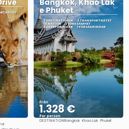
rive
Bangkok, Khao Lak
e Phuket
ORTNÄTET
3 DESTINATIONER
3 TRANSPORTNÄTET
10 NÄTTER
2 VERKSAMHET
5 ÖVERFÖRINGAR
1 FÖRSÄKRINGAR
Från
1.328 €
Per person
DESTINATION
Bangkok · Khao Lak · Phuket
Se
nd ·