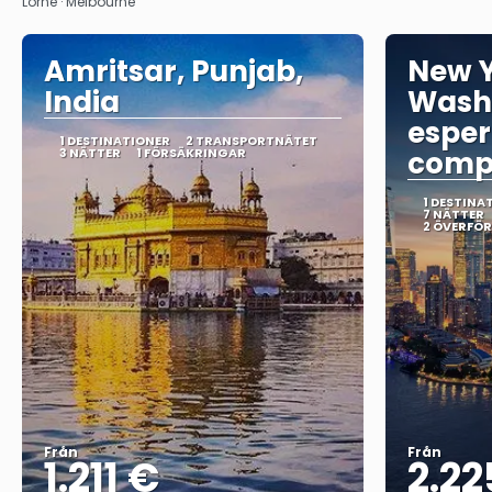
Lorne · Melbourne
Amritsar, Punjab,
New Y
India
Wash
esper
1 DESTINATIONER
2 TRANSPORTNÄTET
3 NÄTTER
1 FÖRSÄKRINGAR
comp
1 DESTINA
7 NÄTTER
2 ÖVERFÖ
Från
Från
1.211 €
2.22