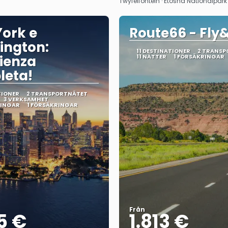
Twyfelfontein · Etosha Nationalpark
ork e
Route66 - Fly
ington:
11 DESTINATIONER
2 TRANSP
ienza
11 NÄTTER
1 FÖRSÄKRINGAR
leta!
TIONER
2 TRANSPORTNÄTET
3 VERKSAMHET
RINGAR
1 FÖRSÄKRINGAR
Från
5 €
1.813 €