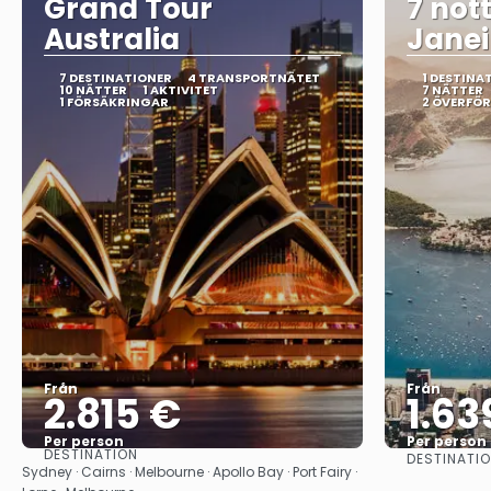
Grand Tour
7 nott
Australia
Janei
7 DESTINATIONER
4 TRANSPORTNÄTET
1 DESTINA
10 NÄTTER
1 AKTIVITET
7 NÄTTER
1 FÖRSÄKRINGAR
2 ÖVERFÖ
Från
Från
2.815 €
1.63
Per person
Per person
DESTINATION
DESTINATIO
Se
Sydney · Cairns · Melbourne · Apollo Bay · Port Fairy ·