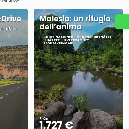
 · Windhoek
&Drive
Malesia: un rifugio
Kontakta oss
dell’anima
ORTNÄTET
6 DESTINATIONER
2 TRANSPORTNÄTET
8 NÄTTER
3 VERKSAMHET
1 FÖRSÄKRINGAR
Från
1.727 €