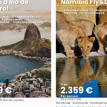
i a Rio de
Namibia Fly&D
ro!
6 DESTINATIONER
2 TRANSP
9 NÄTTER
1 FÖRSÄKRINGAR
TIONER
2 TRANSPORTNÄTET
5 VERKSAMHET
RINGAR
1 FÖRSÄKRINGAR
Från
9 €
2.359 €
Per person
DESTINATION
N:
Rio de Janeiro
Se
Se
Windhoek · Sossusvlei · Swakopmu