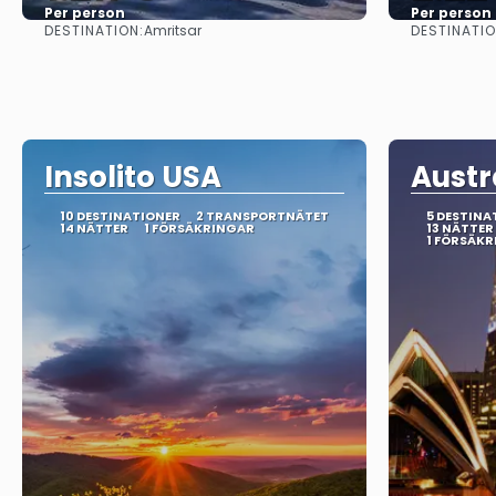
Per person
Per person
DESTINATION:
DESTINATIO
Amritsar
Se
Insolito USA
Austr
10 DESTINATIONER
2 TRANSPORTNÄTET
5 DESTINA
14 NÄTTER
1 FÖRSÄKRINGAR
13 NÄTTER
1 FÖRSÄK