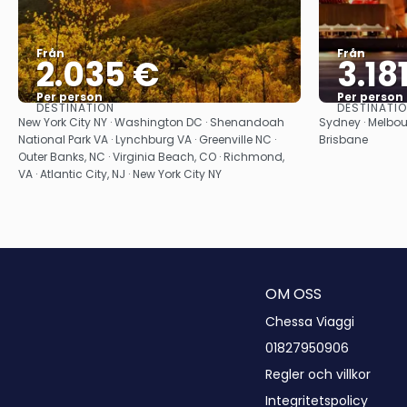
Från
Från
2.035 €
3.18
Per person
Per person
DESTINATION
DESTINATI
Se
New York City NY · Washington DC · Shenandoah
Sydney · Melbour
National Park VA · Lynchburg VA · Greenville NC ·
Brisbane
Outer Banks, NC · Virginia Beach, CO · Richmond,
VA · Atlantic City, NJ · New York City NY
OM OSS
Chessa Viaggi
01827950906
Regler och villkor
Integritetspolicy