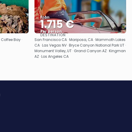
Från
1.715 €
Per person
DESTINATION
Se
 Coffee Bay ·
San Francisco CA · Mariposa, CA · Mammoth Lakes
CA · Las Vegas NV · Bryce Canyon National Park UT ·
Monument Valley, UT · Grand Canyon AZ · Kingman
AZ · Los Angeles CA
!