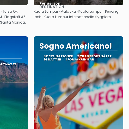
Per person
DESTINATION
Se
 · Tulsa OK ·
Kuala Lumpur · Malacka · Kuala Lumpur · Penang ·
 · Flagstaff AZ ·
Ipoh · Kuala Lumpur internationella flygplats
· Santa Monica,
Sogno Americano!
9 DESTINATIONER
2 TRANSPORTNÄTET
14 NÄTTER
1 FÖRSÄKRINGAR
ORTNÄTET