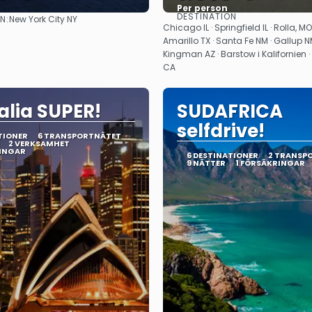
Per person
DESTINATION
N:
New York City NY
Se
Se
Chicago IL · Springfield IL · Rolla, MO
Amarillo TX · Santa Fe NM · Gallup NM
Kingman AZ · Barstow i Kalifornien 
CA
alia SUPER!
SUDAFRICA
selfdrive!
TIONER
6 TRANSPORTNÄTET
2 VERKSAMHET
RINGAR
6 DESTINATIONER
2 TRANSP
9 NÄTTER
1 FÖRSÄKRINGAR