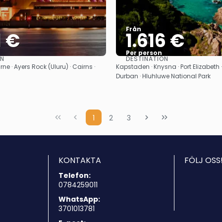
Från
1 €
1.616 €
Per person
ON
DESTINATION
Se
Se
ne · Ayers Rock (Uluru) · Cairns ·
Kapstaden · Knysna · Port Elizabeth ·
Durban · Hluhluwe National Park
1
2
3
KONTAKTA
FÖLJ OSS
Telefon:
0784259011
WhatsApp:
3701013781