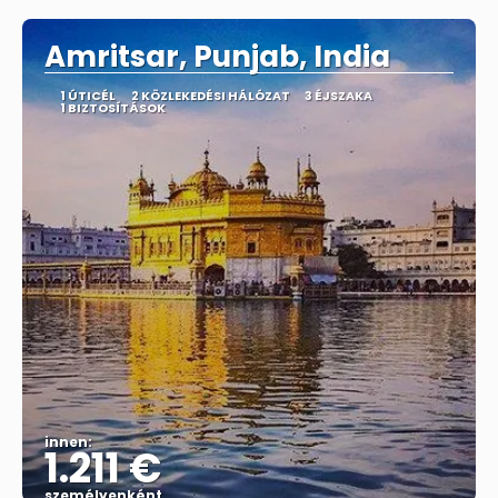
Amritsar, Punjab, India
1 ÚTICÉL
2 KÖZLEKEDÉSI HÁLÓZAT
3 ÉJSZAKA
1 BIZTOSÍTÁSOK
innen:
1.211 €
személyenként