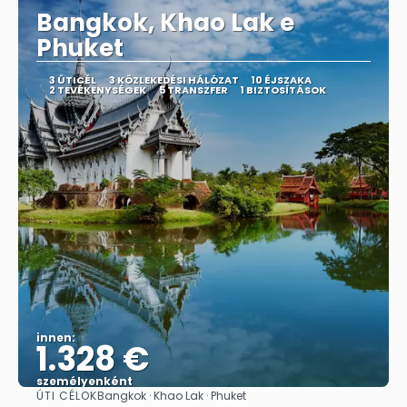
Bangkok, Khao Lak e
Phuket
3 ÚTICÉL
3 KÖZLEKEDÉSI HÁLÓZAT
10 ÉJSZAKA
2 TEVÉKENYSÉGEK
5 TRANSZFER
1 BIZTOSÍTÁSOK
innen:
1.328 €
személyenként
ÚTI CÉLOK
Bangkok · Khao Lak · Phuket
Megnézem