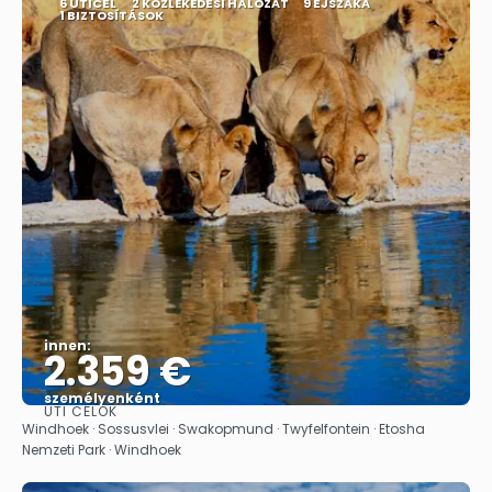
6 ÚTICÉL
2 KÖZLEKEDÉSI HÁLÓZAT
9 ÉJSZAKA
1 BIZTOSÍTÁSOK
innen:
2.359 €
személyenként
ÚTI CÉLOK
Megnézem
Windhoek · Sossusvlei · Swakopmund · Twyfelfontein · Etosha
Nemzeti Park · Windhoek