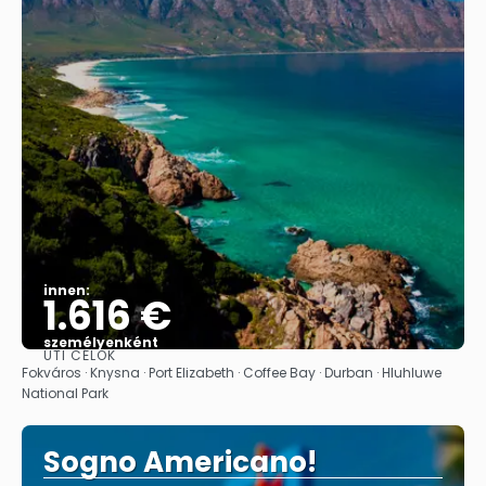
innen:
1.616 €
személyenként
ÚTI CÉLOK
Megnézem
Fokváros · Knysna · Port Elizabeth · Coffee Bay · Durban · Hluhluwe
National Park
Sogno Americano!