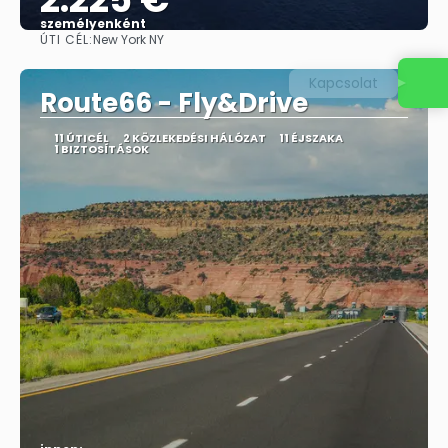
személyenként
ÚTI CÉL:
New York NY
Megnézem
Route66 - Fly&Drive
11 ÚTICÉL
2 KÖZLEKEDÉSI HÁLÓZAT
11 ÉJSZAKA
1 BIZTOSÍTÁSOK