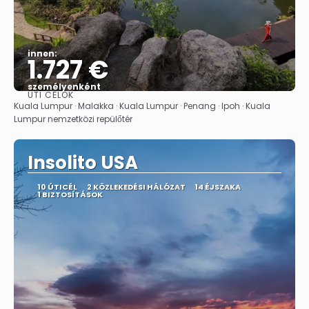
innen:
1.727 €
személyenként
ÚTI CÉLOK
Megnézem
Kuala Lumpur · Malakka · Kuala Lumpur · Penang · Ipoh · Kuala
Lumpur nemzetközi repülőtér
Insolito USA
10 ÚTICÉL
2 KÖZLEKEDÉSI HÁLÓZAT
14 ÉJSZAKA
1 BIZTOSÍTÁSOK