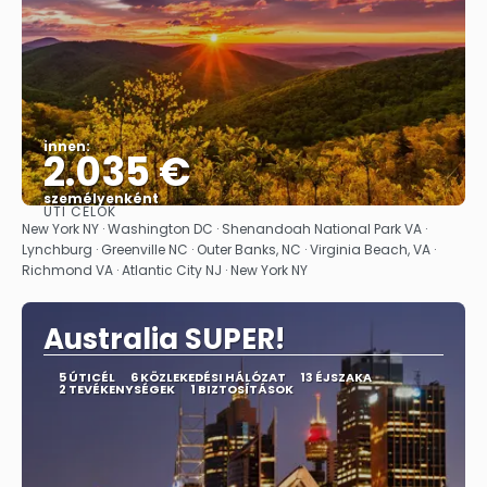
innen:
2.035 €
személyenként
ÚTI CÉLOK
Megnézem
New York NY · Washington DC · Shenandoah National Park VA ·
Lynchburg · Greenville NC · Outer Banks, NC · Virginia Beach, VA ·
Richmond VA · Atlantic City NJ · New York NY
Australia SUPER!
5 ÚTICÉL
6 KÖZLEKEDÉSI HÁLÓZAT
13 ÉJSZAKA
2 TEVÉKENYSÉGEK
1 BIZTOSÍTÁSOK