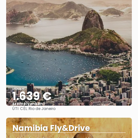
innen:
1.639 €
személyenként
ÚTI CÉL:
Rio de Janeiro
Megnézem
Namibia Fly&Drive