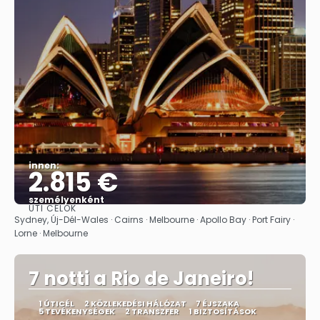
innen:
2.815 €
személyenként
ÚTI CÉLOK
Megnézem
Sydney, Új-Dél-Wales · Cairns · Melbourne · Apollo Bay · Port Fairy ·
Lorne · Melbourne
7 notti a Rio de Janeiro!
1 ÚTICÉL
2 KÖZLEKEDÉSI HÁLÓZAT
7 ÉJSZAKA
5 TEVÉKENYSÉGEK
2 TRANSZFER
1 BIZTOSÍTÁSOK