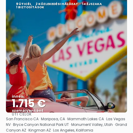
9 ÚTICÉL
2 KÖZLEKEDÉSI HÁLÓZAT
14 ÉJSZAKA
1 BIZTOSÍTÁSOK
innen:
1.715 €
személyenként
ÚTI CÉLOK
Megnézem
San Francisco CA · Mariposa, CA · Mammoth Lakes CA · Las Vegas
NV · Bryce Canyon National Park UT · Monument Valley, Utah · Grand
Canyon AZ · Kingman AZ · Los Angeles, Kalifornia