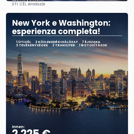
ÚTI CÉL:
Amritszár
Megnézem
New York e Washington:
esperienza completa!
1 ÚTICÉL
2 KÖZLEKEDÉSI HÁLÓZAT
7 ÉJSZAKA
3 TEVÉKENYSÉGEK
2 TRANSZFER
1 BIZTOSÍTÁSOK
innen:
2.225 €