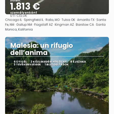
innen:
1.813 €
személyenként
ÚTI CÉLOK
Megnézem
Chicago IL · Springfield IL · Rolla, MO · Tulsa OK · Amarillo TX · Santa
Fe, NM · Gallup NM · Flagstaff AZ · Kingman AZ · Barstow CA · Santa
Monica, Kalifornia
Malesia: un rifugio
dell’anima
6 ÚTICÉL
2 KÖZLEKEDÉSI HÁLÓZAT
8 ÉJSZAKA
3 TEVÉKENYSÉGEK
1 BIZTOSÍTÁSOK