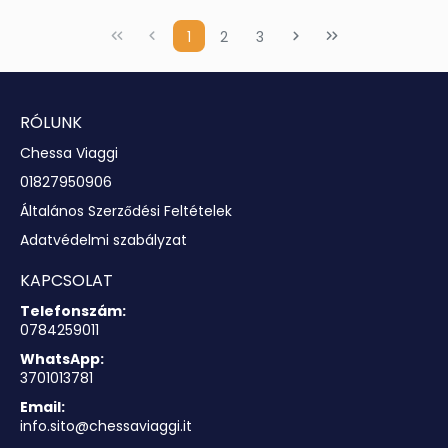
1
2
3
RÓLUNK
Chessa Viaggi
01827950906
Általános Szerződési Feltételek
Adatvédelmi szabályzat
KAPCSOLAT
Telefonszám:
0784259011
WhatsApp:
3701013781
Email:
info.sito@chessaviaggi.it