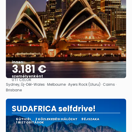
innen:
3.181 €
személyenként
ÚTI CÉLOK
Megnézem
Sydney, Új-Dél-Wales · Melbourne · Ayers Rock (Uluru) · Cairns ·
Brisbane
SUDAFRICA selfdrive!
6 ÚTICÉL
2 KÖZLEKEDÉSI HÁLÓZAT
9 ÉJSZAKA
1 BIZTOSÍTÁSOK