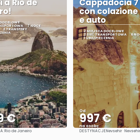
i a Rio de
Cappadocia 7 
ro!
con colazione ,
e auto
 DOCELOWE
RANSPORTOWA
7 NOCE
2 TRANSFERY
2 MIEJSCA DOCELOWE
CZENIA
2 SIEĆ TRANSPORTOWA
6 NO
1 UBEZPIECZENIA
Od
9 €
997 €
na osobę
A:
DESTYNACJE
Rio de Janeiro
Nevsehir · Nevsehi
Zobacz
Zobacz