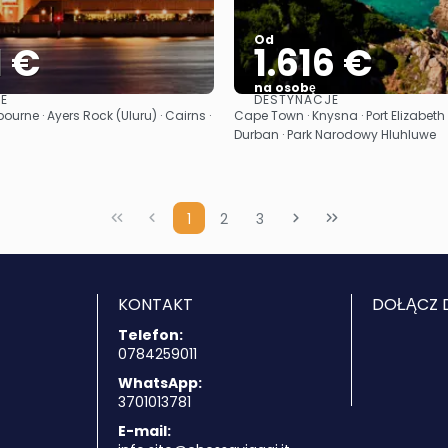
Od
1 €
1.616 €
na osobę
E
DESTYNACJE
Zobacz
Zobacz
ourne · Ayers Rock (Uluru) · Cairns ·
Cape Town · Knysna · Port Elizabeth 
Durban · Park Narodowy Hluhluwe
1
2
3
KONTAKT
DOŁĄCZ 
Telefon:
0784259011
WhatsApp:
3701013781
E-mail: