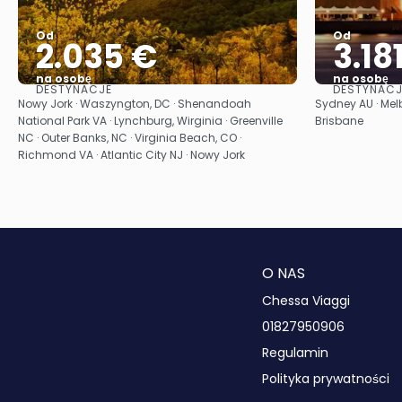
Od
Od
2.035 €
3.18
na osobę
na osobę
DESTYNACJE
DESTYNACJ
Zobacz
Nowy Jork · Waszyngton, DC · Shenandoah
Sydney AU · Melb
National Park VA · Lynchburg, Wirginia · Greenville
Brisbane
NC · Outer Banks, NC · Virginia Beach, CO ·
Richmond VA · Atlantic City NJ · Nowy Jork
O NAS
Chessa Viaggi
01827950906
Regulamin
Polityka prywatności