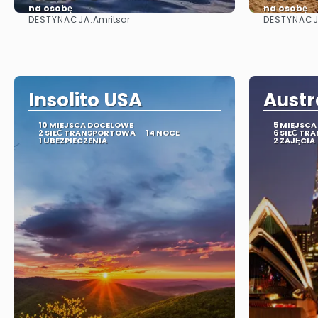
na osobę
na osobę
DESTYNACJA:
DESTYNACJ
Amritsar
Zobacz
Insolito USA
Austr
10 MIEJSCA DOCELOWE
5 MIEJSC
2 SIEĆ TRANSPORTOWA
14 NOCE
6 SIEĆ T
1 UBEZPIECZENIA
2 ZAJĘCIA