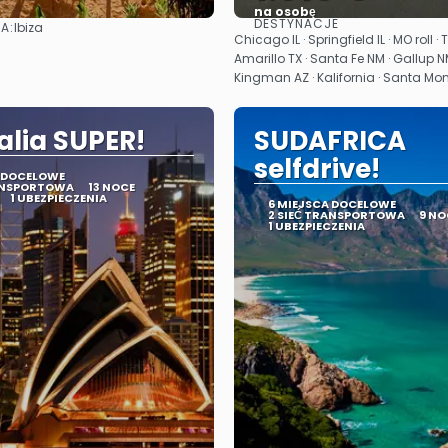
na osobę
DESTYNACJE
A:
Ibiza
Zobacz
Zobacz
Chicago IL · Springfield IL · MO roll · 
Amarillo TX · Santa Fe NM · Gallup NM
Kingman AZ · Kalifornia · Santa Mo
alia SUPER!
SUDAFRICA
selfdrive!
A DOCELOWE
RANSPORTOWA
13 NOCE
1 UBEZPIECZENIA
6 MIEJSCA DOCELOWE
2 SIEĆ TRANSPORTOWA
9 NO
1 UBEZPIECZENIA