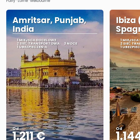
Fairy · Lorne · Melbourne
Amritsar, Punjab,
Ibiza 
India
Spag
1 MIEJSCA DOCELOWE
1 MIEJSCA
2 SIEĆ TRANSPORTOWA
3 NOCE
2 SIEĆ T
1 UBEZPIECZENIA
1 UBEZPIE
Od
Od
1.211 €
1.14