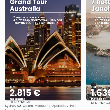
Grand Tour
7 nott
Australia
Janei
7 MIEJSCA DOCELOWE
1 MIEJSCA
4 SIEĆ TRANSPORTOWA
10 NOCE
2 SIEĆ T
1 CZYNNOŚĆ
1 UBEZPIECZENIA
5 ZAJĘCIA
1 UBEZPIE
Od
Od
2.815 €
1.63
na osobę
na osobę
DESTYNACJE
DESTYNACJ
Zobacz
Sydney AU · Cairns · Melbourne · Apollo Bay · Port