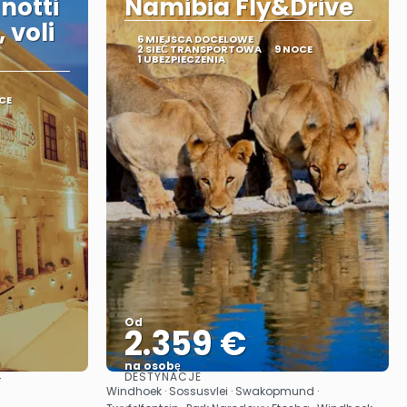
notti
Namibia Fly&Drive
 voli
6 MIEJSCA DOCELOWE
2 SIEĆ TRANSPORTOWA
9 NOCE
1 UBEZPIECZENIA
CE
Od
2.359 €
na osobę
DESTYNACJE
r
Zobacz
Windhoek · Sossusvlei · Swakopmund ·