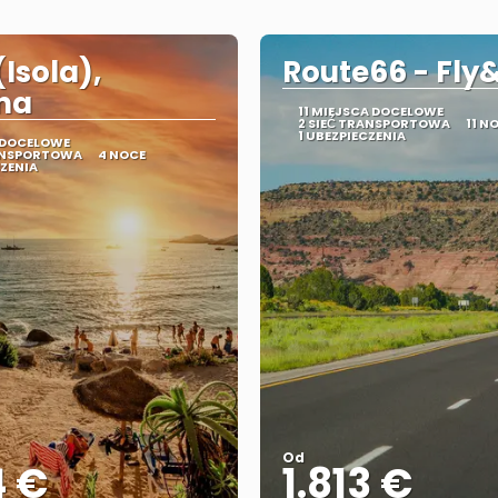
(Isola),
Route66 - Fly
na
11 MIEJSCA DOCELOWE
2 SIEĆ TRANSPORTOWA
11 N
1 UBEZPIECZENIA
 DOCELOWE
RANSPORTOWA
4 NOCE
CZENIA
Od
4 €
1.813 €