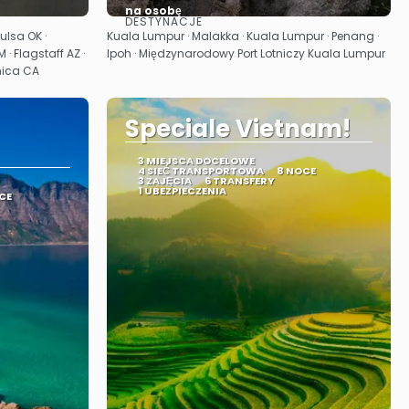
na osobę
DESTYNACJE
Zobacz
Tulsa OK ·
Kuala Lumpur · Malakka · Kuala Lumpur · Penang ·
 · Flagstaff AZ ·
Ipoh · Międzynarodowy Port Lotniczy Kuala Lumpur
nica CA
Speciale Vietnam!
3 MIEJSCA DOCELOWE
4 SIEĆ TRANSPORTOWA
8 NOCE
3 ZAJĘCIA
6 TRANSFERY
1 UBEZPIECZENIA
CE