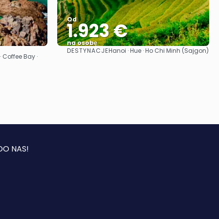
Od
1.923 €
na osobę
DESTYNACJE
Hanoi · Hue · Ho Chi Minh (Sajgon)
Zobacz
· Coffee Bay ·
DO NAS!