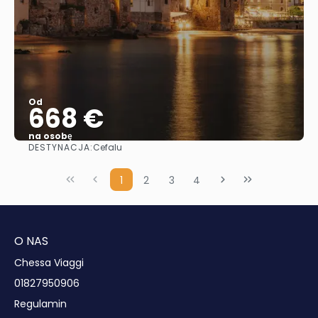
Od
668 €
na osobę
DESTYNACJA:
Cefalu
Zobacz
1
2
3
4
O NAS
Chessa Viaggi
01827950906
Regulamin