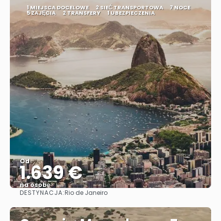
1 MIEJSCA DOCELOWE
2 SIEĆ TRANSPORTOWA
7 NOCE
5 ZAJĘCIA
2 TRANSFERY
1 UBEZPIECZENIA
Od
1.639 €
na osobę
DESTYNACJA:
Rio de Janeiro
Zobacz