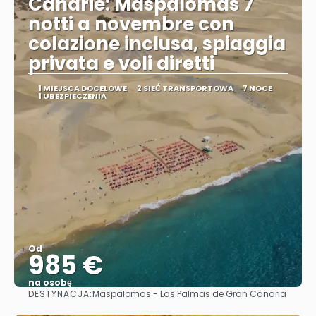
Canarie: Maspalomas 7
notti a novembre con
colazione inclusa, spiaggia
privata e voli diretti
1 MIEJSCA DOCELOWE
2 SIEĆ TRANSPORTOWA
7 NOCE
1 UBEZPIECZENIA
Od
985 €
na osobę
DESTYNACJA:
Maspalomas - Las Palmas de Gran Canaria
Zobacz