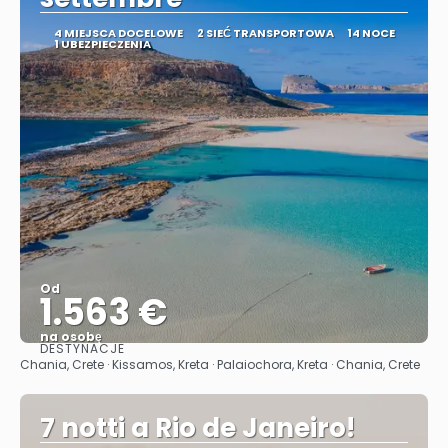
4 MIEJSCA DOCELOWE
2 SIEĆ TRANSPORTOWA
14 NOCE
1 UBEZPIECZENIA
Od
1.563 €
na osobę
DESTYNACJE
Zobacz
Chania, Crete · Kissamos, Kreta · Palaiochora, Kreta · Chania, Crete
7 notti a Rio de Janeiro!