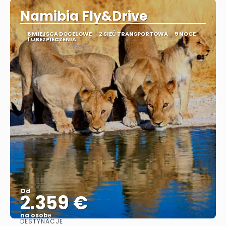
Namibia Fly&Drive
6 MIEJSCA DOCELOWE
2 SIEĆ TRANSPORTOWA
9 NOCE
1 UBEZPIECZENIA
Od
2.359 €
na osobę
DESTYNACJE