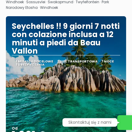
Zobacz
Windhoek · Sossusvlei · Swakopmund · Twyfelfontein · Park
Narodowy Etosha · Windhoek
Seychelles !! 9 giorni 7 notti
con colazione inclusa a 12
minuti a piedi da Beau
Vallon
1 MIEJSCA DOCELOWE
2 SIEĆ TRANSPORTOWA
7 NOCE
1 UBEZPIECZENIA
Skontaktuj się z nami
Od