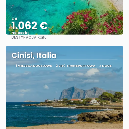
Od
1.062 €
na osobę
DESTYNACJA:
Korfu
Zobacz
Cinisi, Italia
1 MIEJSCA DOCELOWE
2 SIEĆ TRANSPORTOWA
4 NOCE