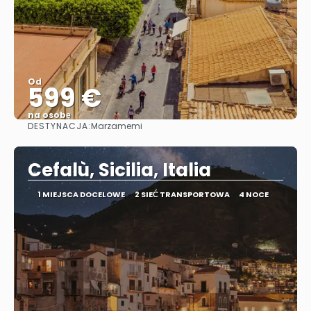
Od
599 €
na osobę
DESTYNACJA:
Marzamemi
Zobacz
Cefalù, Sicilia, Italia
1 MIEJSCA DOCELOWE
2 SIEĆ TRANSPORTOWA
4 NOCE