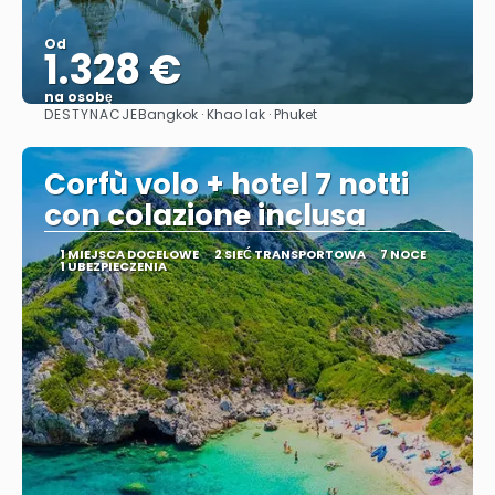
Od
1.328 €
na osobę
DESTYNACJE
Bangkok · Khao lak · Phuket
Zobacz
Corfù volo + hotel 7 notti
con colazione inclusa
1 MIEJSCA DOCELOWE
2 SIEĆ TRANSPORTOWA
7 NOCE
1 UBEZPIECZENIA