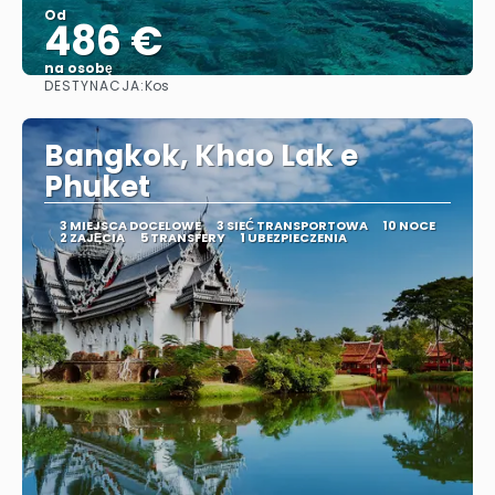
Od
486 €
na osobę
DESTYNACJA:
Kos
Zobacz
Bangkok, Khao Lak e
Phuket
3 MIEJSCA DOCELOWE
3 SIEĆ TRANSPORTOWA
10 NOCE
2 ZAJĘCIA
5 TRANSFERY
1 UBEZPIECZENIA