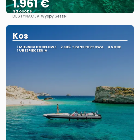
1.961 €
na osobę
DESTYNACJA:
Wyspy Seszeli
Zobacz
Kos
1 MIEJSCA DOCELOWE
2 SIEĆ TRANSPORTOWA
4 NOCE
1 UBEZPIECZENIA