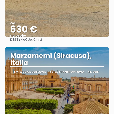
Od
630 €
na osobę
DESTYNACJA:
Cinisi
Zobacz
Marzamemi (Siracusa),
Italia
1 MIEJSCA DOCELOWE
2 SIEĆ TRANSPORTOWA
4 NOCE