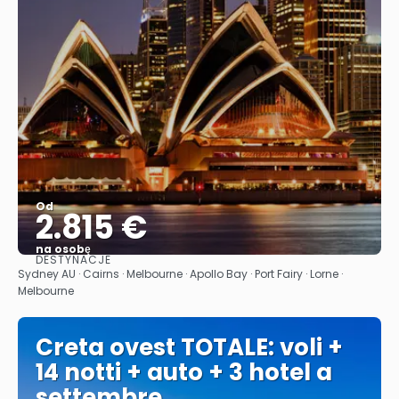
Od
2.815 €
na osobę
DESTYNACJE
Zobacz
Sydney AU · Cairns · Melbourne · Apollo Bay · Port Fairy · Lorne ·
Melbourne
Creta ovest TOTALE: voli +
14 notti + auto + 3 hotel a
settembre