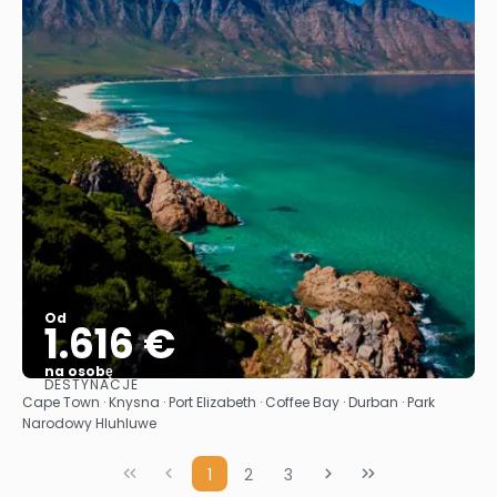
Od
1.616 €
na osobę
DESTYNACJE
Zobacz
Cape Town · Knysna · Port Elizabeth · Coffee Bay · Durban · Park
Narodowy Hluhluwe
1
2
3