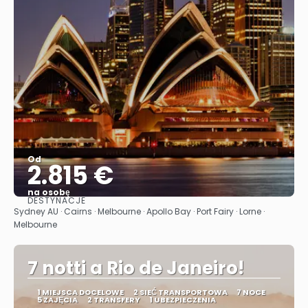
Od
2.815 €
na osobę
DESTYNACJE
Zobacz
Sydney AU · Cairns · Melbourne · Apollo Bay · Port Fairy · Lorne ·
Melbourne
7 notti a Rio de Janeiro!
1 MIEJSCA DOCELOWE
2 SIEĆ TRANSPORTOWA
7 NOCE
5 ZAJĘCIA
2 TRANSFERY
1 UBEZPIECZENIA