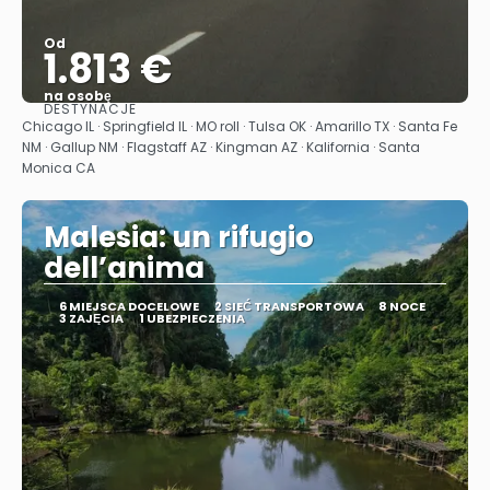
Od
1.813 €
na osobę
DESTYNACJE
Zobacz
Chicago IL · Springfield IL · MO roll · Tulsa OK · Amarillo TX · Santa Fe
NM · Gallup NM · Flagstaff AZ · Kingman AZ · Kalifornia · Santa
Monica CA
Malesia: un rifugio
dell’anima
6 MIEJSCA DOCELOWE
2 SIEĆ TRANSPORTOWA
8 NOCE
3 ZAJĘCIA
1 UBEZPIECZENIA