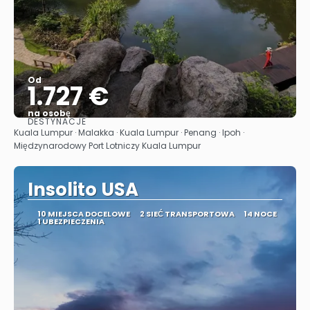
Od
1.727 €
na osobę
DESTYNACJE
Zobacz
Kuala Lumpur · Malakka · Kuala Lumpur · Penang · Ipoh ·
Międzynarodowy Port Lotniczy Kuala Lumpur
Insolito USA
10 MIEJSCA DOCELOWE
2 SIEĆ TRANSPORTOWA
14 NOCE
1 UBEZPIECZENIA