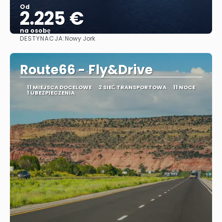
Od
2.225 €
na osobę
DESTYNACJA:
Nowy Jork
Zobacz
Route66 - Fly&Drive
11 MIEJSCA DOCELOWE
2 SIEĆ TRANSPORTOWA
11 NOCE
1 UBEZPIECZENIA