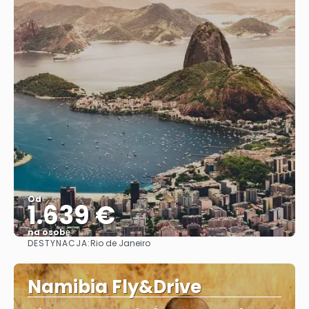
Od
1.639 €
na osobę
DESTYNACJA:
Rio de Janeiro
Zobacz
Namibia Fly&Drive