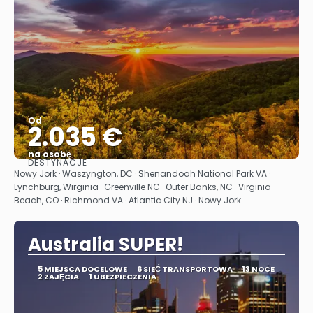
Od
2.035 €
na osobę
DESTYNACJE
Zobacz
Nowy Jork · Waszyngton, DC · Shenandoah National Park VA ·
Lynchburg, Wirginia · Greenville NC · Outer Banks, NC · Virginia
Beach, CO · Richmond VA · Atlantic City NJ · Nowy Jork
Australia SUPER!
5 MIEJSCA DOCELOWE
6 SIEĆ TRANSPORTOWA
13 NOCE
2 ZAJĘCIA
1 UBEZPIECZENIA