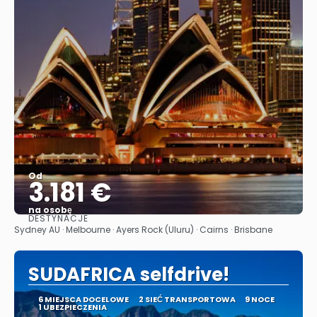
Od
3.181 €
na osobę
DESTYNACJE
Zobacz
Sydney AU · Melbourne · Ayers Rock (Uluru) · Cairns · Brisbane
SUDAFRICA selfdrive!
6 MIEJSCA DOCELOWE
2 SIEĆ TRANSPORTOWA
9 NOCE
1 UBEZPIECZENIA