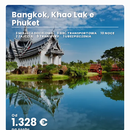
Bangkok, Khao Lak e
Phuket
3 MIEJSCA DOCELOWE
3 SIEĆ TRANSPORTOWA
10 NOCE
2 ZAJĘCIA
5 TRANSFERY
1 UBEZPIECZENIA
Od
1.328 €
na osobę