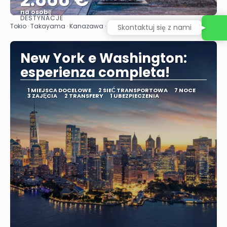
na osobę
DESTYNACJE
Zobacz
Tokio · Takayama · Kanazawa · Kioto · Wyspa Miyajima · Osaka
Skontaktuj się z nami
New York e Washington:
esperienza completa!
1 MIEJSCA DOCELOWE
2 SIEĆ TRANSPORTOWA
7 NOCE
3 ZAJĘCIA
2 TRANSFERY
1 UBEZPIECZENIA