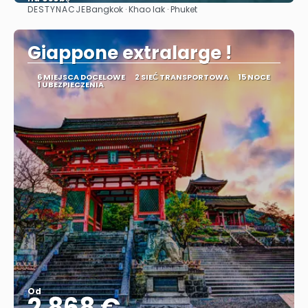
DESTYNACJE
Bangkok · Khao lak · Phuket
Zobacz
Giappone extralarge !
6 MIEJSCA DOCELOWE
2 SIEĆ TRANSPORTOWA
15 NOCE
1 UBEZPIECZENIA
Od
2.868 €