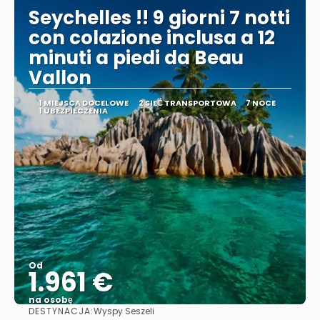
Seychelles !! 9 giorni 7 notti
con colazione inclusa a 12
minuti a piedi da Beau
Vallon
1 MIEJSCA DOCELOWE
2 SIEĆ TRANSPORTOWA
7 NOCE
1 UBEZPIECZENIA
Od
1.961 €
na osobę
DESTYNACJA:
Wyspy Seszeli
Zobacz