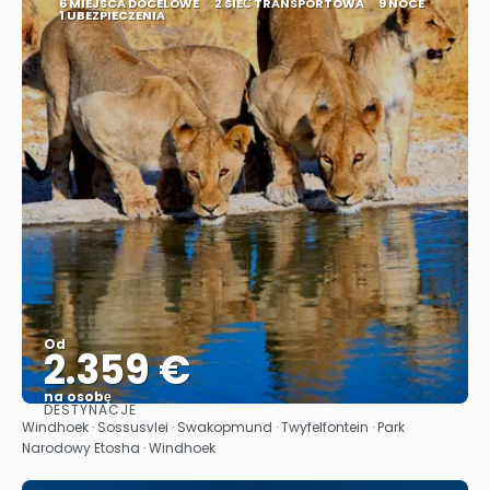
6 MIEJSCA DOCELOWE
2 SIEĆ TRANSPORTOWA
9 NOCE
1 UBEZPIECZENIA
Od
2.359 €
na osobę
DESTYNACJE
Zobacz
Windhoek · Sossusvlei · Swakopmund · Twyfelfontein · Park
Narodowy Etosha · Windhoek