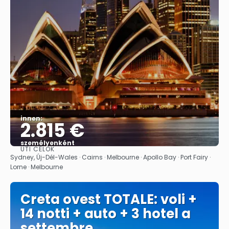
innen:
2.815 €
személyenként
ÚTI CÉLOK
Megnézem
Sydney, Új-Dél-Wales · Cairns · Melbourne · Apollo Bay · Port Fairy ·
Lorne · Melbourne
Creta ovest TOTALE: voli +
14 notti + auto + 3 hotel a
settembre