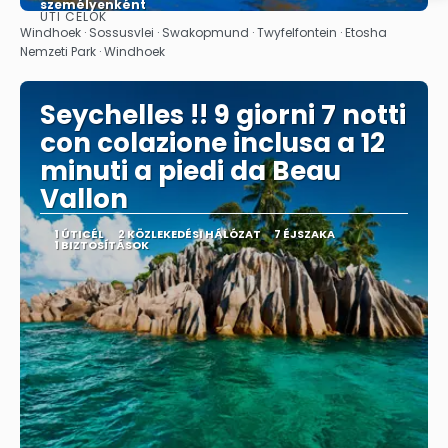
személyenként
ÚTI CÉLOK
Megnézem
Windhoek · Sossusvlei · Swakopmund · Twyfelfontein · Etosha
Nemzeti Park · Windhoek
Seychelles !! 9 giorni 7 notti
con colazione inclusa a 12
minuti a piedi da Beau
Vallon
1 ÚTICÉL
2 KÖZLEKEDÉSI HÁLÓZAT
7 ÉJSZAKA
1 BIZTOSÍTÁSOK