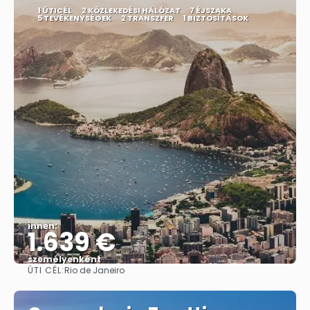
1 ÚTICÉL
2 KÖZLEKEDÉSI HÁLÓZAT
7 ÉJSZAKA
5 TEVÉKENYSÉGEK
2 TRANSZFER
1 BIZTOSÍTÁSOK
innen:
1.639 €
személyenként
ÚTI CÉL:
Rio de Janeiro
Megnézem