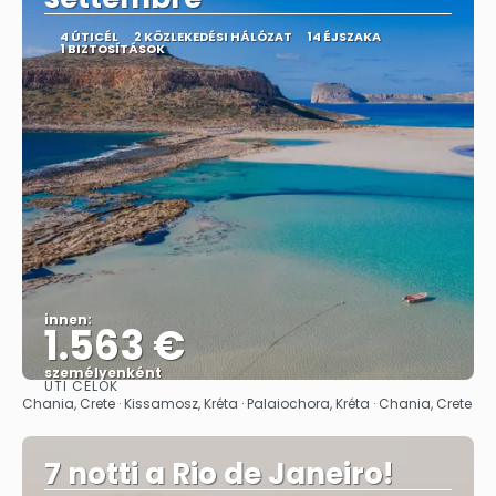
4 ÚTICÉL
2 KÖZLEKEDÉSI HÁLÓZAT
14 ÉJSZAKA
1 BIZTOSÍTÁSOK
innen:
1.563 €
személyenként
ÚTI CÉLOK
Megnézem
Chania, Crete · Kissamosz, Kréta · Palaiochora, Kréta · Chania, Crete
7 notti a Rio de Janeiro!