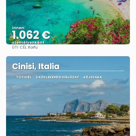
innen:
1.062 €
személyenként
ÚTI CÉL:
Korfu
Megnézem
Cinisi, Italia
1 ÚTICÉL
2 KÖZLEKEDÉSI HÁLÓZAT
4 ÉJSZAKA