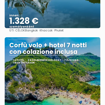
innen:
1.328 €
személyenként
ÚTI CÉLOK
Bangkok · Khao Lak · Phuket
Megnézem
Corfù volo + hotel 7 notti
con colazione inclusa
1 ÚTICÉL
2 KÖZLEKEDÉSI HÁLÓZAT
7 ÉJSZAKA
1 BIZTOSÍTÁSOK