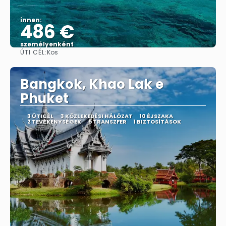
innen:
486 €
személyenként
ÚTI CÉL:
Kos
Megnézem
Bangkok, Khao Lak e
Phuket
3 ÚTICÉL
3 KÖZLEKEDÉSI HÁLÓZAT
10 ÉJSZAKA
2 TEVÉKENYSÉGEK
5 TRANSZFER
1 BIZTOSÍTÁSOK