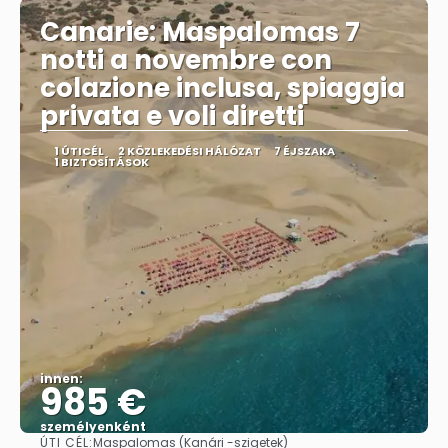
Canarie: Maspalomas 7
notti a novembre con
colazione inclusa, spiaggia
privata e voli diretti
1 ÚTICÉL
2 KÖZLEKEDÉSI HÁLÓZAT
7 ÉJSZAKA
1 BIZTOSÍTÁSOK
innen:
985 €
személyenként
ÚTI CÉL:
Maspalomas (Kanári -szigetek)