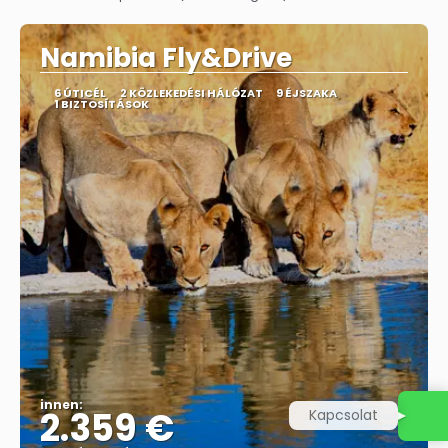
Megnézem
Namibia Fly&Drive
6 ÚTICÉL
2 KÖZLEKEDÉSI HÁLÓZAT
9 ÉJSZAKA
1 BIZTOSÍTÁSOK
innen:
2.359 €
Kapcsolat