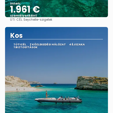
innen:
1.961 €
személyenként
ÚTI CÉL:
Seychelle-szigetek
Megnézem
Kos
1 ÚTICÉL
2 KÖZLEKEDÉSI HÁLÓZAT
4 ÉJSZAKA
1 BIZTOSÍTÁSOK