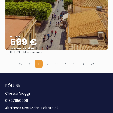
innen:
599 €
személyenként
ÚTI CÉL:
Marzamemi
Megnézem
1
2
3
4
5
RÓLUNK
Chessa Viaggi
01827950906
Általános Szerződési Feltételek