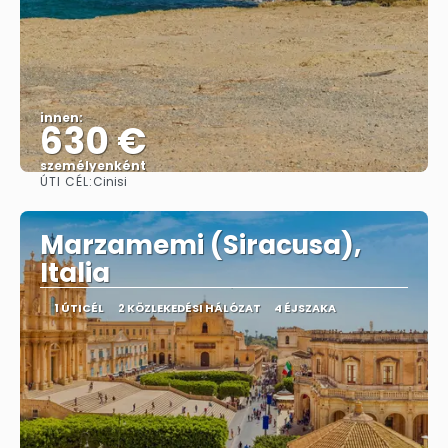
innen:
630 €
személyenként
ÚTI CÉL:
Cinisi
Megnézem
Marzamemi (Siracusa),
Italia
1 ÚTICÉL
2 KÖZLEKEDÉSI HÁLÓZAT
4 ÉJSZAKA