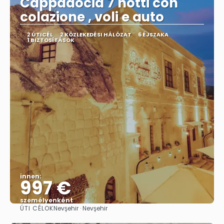
Cappadocia 7 notti con
colazione , voli e auto
2 ÚTICÉL
2 KÖZLEKEDÉSI HÁLÓZAT
6 ÉJSZAKA
1 BIZTOSÍTÁSOK
innen:
997 €
személyenként
ÚTI CÉLOK
Nevşehir · Nevşehir
Megnézem