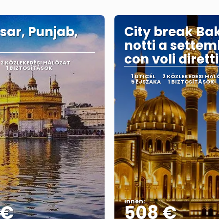
sar, Punjab,
City break Bak
notti a sette
con voli diretti
2 KÖZLEKEDÉSI HÁLÓZAT
1 BIZTOSÍTÁSOK
1 ÚTICÉL
2 KÖZLEKEDÉSI HÁL
5 ÉJSZAKA
1 BIZTOSÍTÁSOK
innen:
 €
508 €