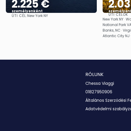
2.225 €
2.0
személyenként
személyen
ÚTI CÉLOK
ÚTI CÉL:
New York NY
Megnézem
New York NY · 
National Park VA
Banks, NC · Virg
Atlantic City NJ 
RÓLUNK
Chessa Viaggi
01827950906
Általános Szerződési F
Adatvédelmi szabályz