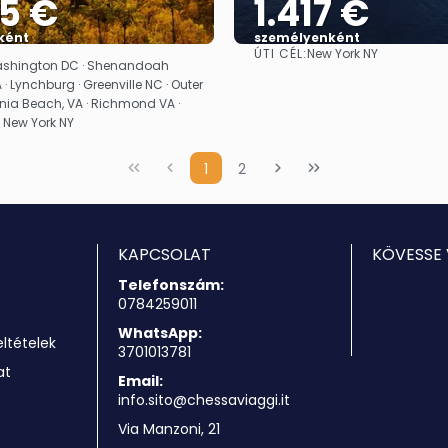
35 €
1.417 €
ként
személyenként
ÚTI CÉL:
New York NY
Megnézem
Megnézem
Washington DC · Shenandoah
 · Lynchburg · Greenville NC · Outer
inia Beach, VA · Richmond VA ·
· New York NY
1
2
KAPCSOLAT
KÖVESSE 
Telefonszám:
0784259011
WhatsApp:
eltételek
3701013781
at
Email:
info.sito@chessaviaggi.it
Via Manzoni, 21