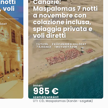
notti
Canarie:
 voli
Maspalomas 7 notti
a novembre con
colazione inclusa,
LÓZAT
spiaggia privata e
voli diretti
1 ÚTICÉL
2 KÖZLEKEDÉSI HÁLÓZAT
7 ÉJSZAKA
1 BIZTOSÍTÁSOK
innen:
985 €
személyenként
ÚTI CÉL:
Maspalomas (Kanári -szigetek)
Megnézem