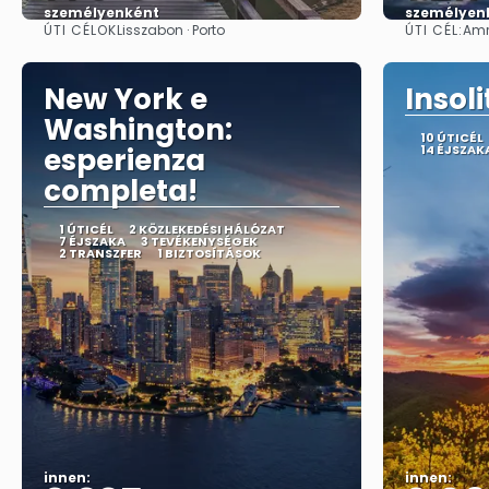
személyenként
személyen
ÚTI CÉLOK
ÚTI CÉL:
Lisszabon · Porto
Amr
Megnézem
New York e
Insol
Washington:
10 ÚTICÉL
esperienza
14 ÉJSZAK
completa!
1 ÚTICÉL
2 KÖZLEKEDÉSI HÁLÓZAT
7 ÉJSZAKA
3 TEVÉKENYSÉGEK
2 TRANSZFER
1 BIZTOSÍTÁSOK
innen:
innen: