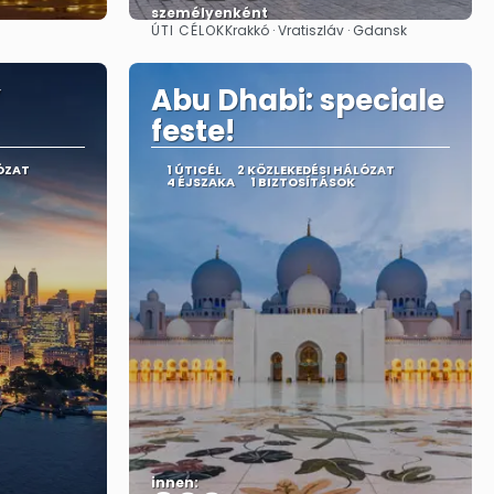
személyenként
ÚTI CÉLOK
Krakkó · Vratiszláv · Gdansk
Megnézem
Y
Abu Dhabi: speciale
feste!
ÓZAT
1 ÚTICÉL
2 KÖZLEKEDÉSI HÁLÓZAT
4 ÉJSZAKA
1 BIZTOSÍTÁSOK
innen: