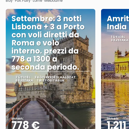
Bay · Port Fairy · Lorne · Melbourne
Settembre: 3 notti
Amrit
Lisbona + 3 a Porto
India
con voli diretti da
1 ÚTICÉL
Roma e volo
3 ÉJSZAKA
interno. prezzi da
778 a 1300 a
seconda periodo.
2 ÚTICÉL
3 KÖZLEKEDÉSI HÁLÓZAT
6 ÉJSZAKA
1 BIZTOSÍTÁSOK
innen:
innen:
778 €
1.211