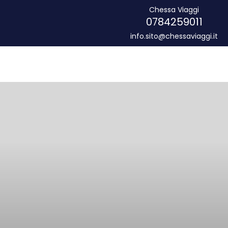
Chessa Viaggi
0784259011
info.sito@chessaviaggi.it