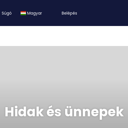
Súgó
Magyar
Belépés
Hidak és ünnepek