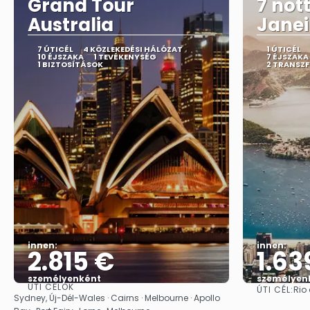
Grand Tour
7 nott
Australia
Janei
7 ÚTICÉL
4 KÖZLEKEDÉSI HÁLÓZAT
1 ÚTICÉL
10 ÉJSZAKA
1 TEVÉKENYSÉG
7 ÉJSZAKA
1 BIZTOSÍTÁSOK
2 TRANSZF
innen:
innen:
2.815 €
1.63
személyenként
személyen
ÚTI CÉLOK
ÚTI CÉL:
Rio
Megnézem
Sydney, Új-Dél-Wales · Cairns · Melbourne · Apollo