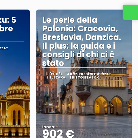
Kapcsolat
u: 5
Le perle della
mbre
Polonia: Cracovia,
Breslavia, Danzica.
Il plus: la guida e i
ÓZAT
consigli di chi ci è
stato
3 ÚTICÉL
4 KÖZLEKEDÉSI HÁLÓZAT
7 ÉJSZAKA
1 BIZTOSÍTÁSOK
innen:
902 €