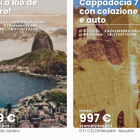
i a Rio de
Cappadocia 7 
ro!
con colazione ,
e auto
2 KÖZLEKEDÉSI HÁLÓZAT
5 TEVÉKENYSÉGEK
ER
1 BIZTOSÍTÁSOK
2 ÚTICÉL
2 KÖZLEKEDÉSI HÁ
6 ÉJSZAKA
1 BIZTOSÍTÁSOK
innen:
9 €
997 €
ként
személyenként
ÚTI CÉLOK
 de Janeiro
Nevşehir · Nevşehir
Megnézem
Megnézem