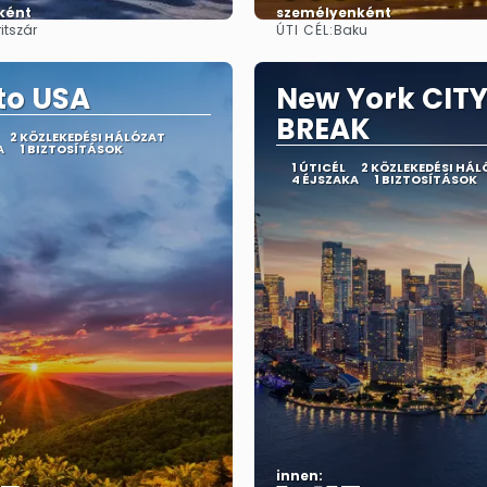
ként
személyenként
ÚTI CÉL:
itszár
Baku
Megnézem
Megnézem
ito USA
New York CIT
BREAK
2 KÖZLEKEDÉSI HÁLÓZAT
A
1 BIZTOSÍTÁSOK
1 ÚTICÉL
2 KÖZLEKEDÉSI HÁL
4 ÉJSZAKA
1 BIZTOSÍTÁSOK
innen: