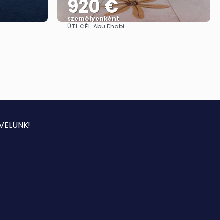
920 €
személyenként
ÚTI CÉL:
Abu Dhabi
Megnézem
VELÜNK!