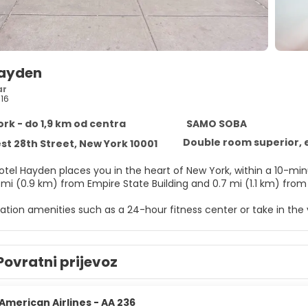
Hayden
ar
16
rk - do 1,9 km od centra
SAMO SOBA
Double room superior, 
st 28th Street, New York 10001
otel Hayden places you in the heart of New York, within a 10-min
5 mi (0.9 km) from Empire State Building and 0.7 mi (1.1 km) from
ation amenities such as a 24-hour fitness center or take in the v
ary wireless internet access, concierge services, and a banquet
elf at home in one of the 122 air-conditioned rooms featuring fl
Povratni prijevoz
ps you connected, and cable programming is available for your
iletries and hair dryers. Conveniences include phones, as well a
ntary continental breakfast is served daily from 7:30 AM to 10:
American Airlines - AA 236