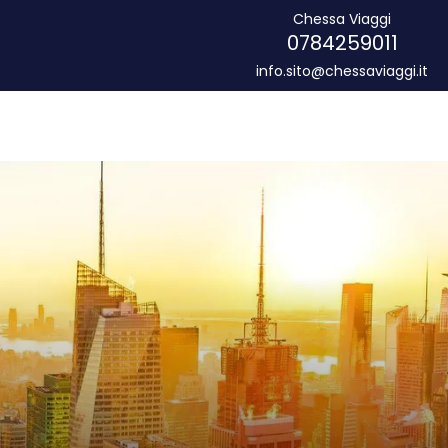
Chessa Viaggi
0784259011
info.sito@chessaviaggi.it