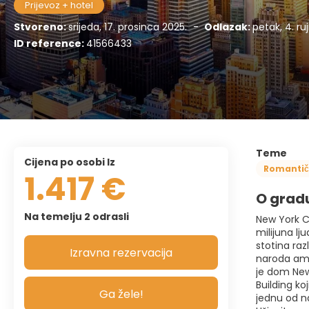
Prijevoz + hotel
Stvoreno:
srijeda, 17. prosinca 2025.
-
Odlazak:
petak, 4. ru
ID reference:
41566433
Teme
cijena po osobi Iz
Romanti
1.417 €
O grad
Na temelju 2 odrasli
New York C
milijuna lj
stotina raz
Izravna rezervacija
naroda amer
je dom New
Building ko
Ga žele!
jednu od n