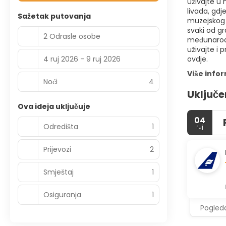
Uživajte u 
livada, gdj
Sažetak putovanja
muzejskog 
svaki od gr
2 Odrasle osobe
međunarodn
uživajte i 
4 ruj 2026 - 9 ruj 2026
ovdje.
Više info
Noći
4
Uključe
Ova ideja uključuje
04
Odredišta
1
ruj
Prijevozi
2
Smještaj
1
Osiguranja
1
Pogleda