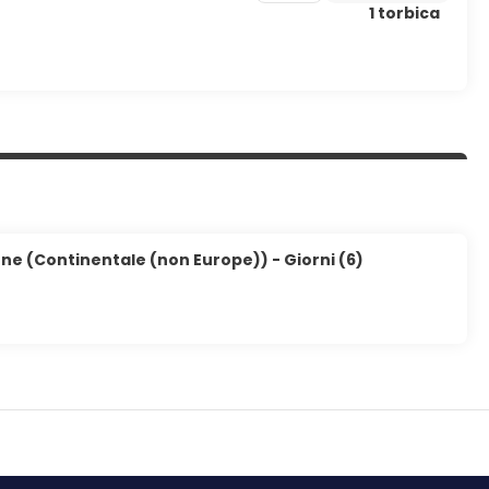
1 torbica
papers in the lobby, and a 24-hour front desk. Self parking
one (Continentale (non Europe)) - Giorni (6)