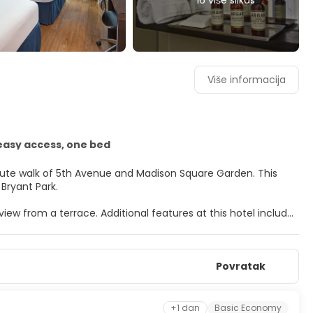
16 više slikas
Više informacija
easy access, one bed
ute walk of 5th Avenue and Madison Square Garden. This
 Bryant Park.
iew from a terrace. Additional features at this hotel include
 hall.
at-screen televisions. Complimentary wireless internet
Povratak
 entertainment. Private bathrooms with showers feature
s safes and desks.
00 AM.
+1 dan
Basic Economy