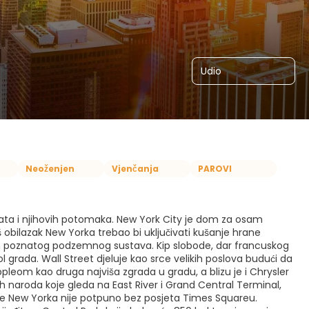
Udio
Neoženjen
Vjenčanja
PAROVI
a i njihovih potomaka. New York City je dom za osam
aš obilazak New Yorka trebao bi uključivati kušanje hrane
 putem poznatog podzemnog sustava. Kip slobode, dar francuskog
 grada. Wall Street djeluje kao srce velikih poslova budući da
leom kao druga najviša zgrada u gradu, a blizu je i Chrysler
enih naroda koje gleda na East River i Grand Central Terminal,
anje New Yorka nije potpuno bez posjeta Times Squareu.