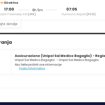
Direktno
menities include a 24-hour business center, complimentary news
17:00
07:05
8h 5m
 charges) is available onsite.
John F Kennedy Intl
(JFK)
Fiumicino Airport
(FCO)
jte detalje
ranja
Assicurazione (Unipol Sai Medico Bagaglio) - Regi
Unipol Sai Medico Bagaglio
-
Unipol Sai Medico Bagaglio
Ako želite proširiti ove informacije:
Foglio Informativo