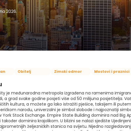
jna 2026.
čan
Obitelj
Zimski odmor
Mostovi i praznici
u
ity je međunarodna metropola izgrađena na ramenima imigranat
udi, a grad svake godine posjeti više od 50 milijuna posjetitelja. V
ličitih kultura, a možete ga lako istražiti pješice, taksijem ili
ičkom narodu, univerzalni je simbol slobode i najpoznatiji simbol
 York Stock Exchange. Empire State Building dominira nad Big App
ji također dominira krajolikom. U blizini se nalazi sjedište Ujedinj
ajprometnijih željezničkih stanica na svijetu. Nijedno razgledav