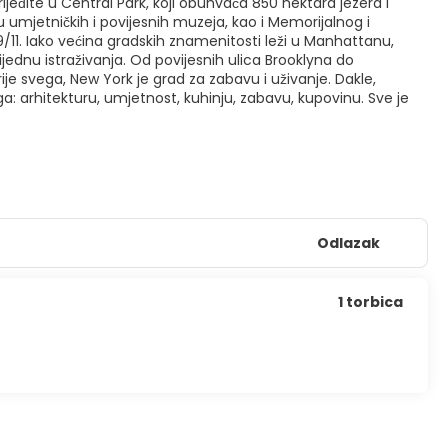
eđite u Central Park, koji obuhvaća 850 hektara jezera i
umjetničkih i povijesnih muzeja, kao i Memorijalnog i
1. Iako većina gradskih znamenitosti leži u Manhattanu,
jednu istraživanja. Od povijesnih ulica Brooklyna do
 svega, New York je grad za zabavu i uživanje. Dakle,
ga: arhitekturu, umjetnost, kuhinju, zabavu, kupovinu. Sve je
Odlazak
1 torbica