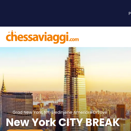
Grad New York, NY, Sjedinjene Američke Države
New York CITY BREAK