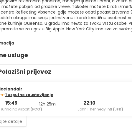
njegovim reklamnim panoima, mnogim ljudima i hrani, a zatim prij
e možete pobjeći od gradske vreve. Također možete birati između 
centra Reflecting Absence, gdje možete odati počast žrtvama 9/1
adskih okruga ima svoju jedinstvenu i karakterističnu osobnost vri
e kuhinje Queensa, u gradu ima nešto za svaku vrstu osobe. Prije
pripremite se za ugriz u Big Apple. New York City ima sve za svako
rmacija
ne usluge
Polazišni prijevoz
Icelandair
1 usputno zaustavljanje
15:45
22:10
12h 25m
Fiumicino Airport
(FCO)
John F Kennedy Intl
(JFK)
jte detalje