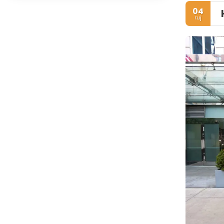
04
ruj