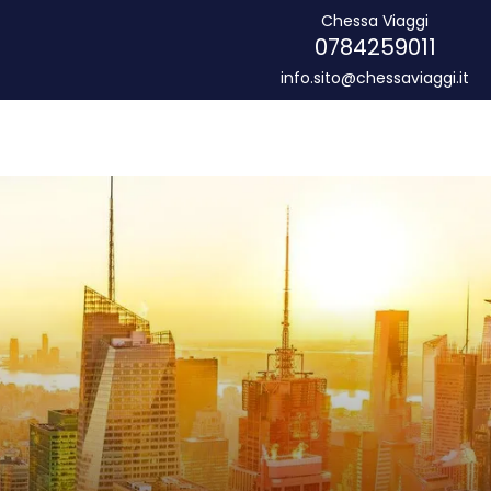
Chessa Viaggi
0784259011
info.sito@chessaviaggi.it