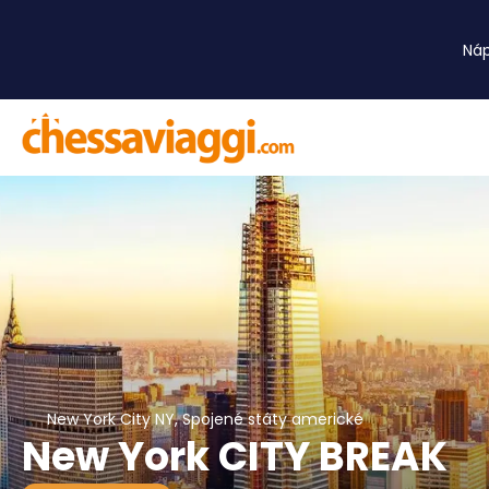
Ná
New York City NY, Spojené státy americké
New York CITY BREAK