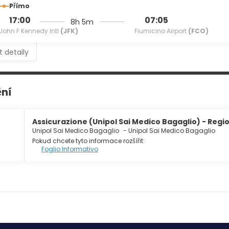
Přímo
menities include a 24-hour business center, complimentary news
17:00
07:05
8h 5m
 charges) is available onsite.
John F Kennedy Intl
(JFK)
Fiumicino Airport
(FCO)
t detaily
ění
Assicurazione (Unipol Sai Medico Bagaglio) - Regi
Unipol Sai Medico Bagaglio
-
Unipol Sai Medico Bagaglio
Pokud chcete tyto informace rozšířit:
Foglio Informativo