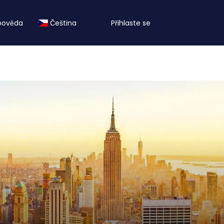
pověda
Čeština
Přihlaste se