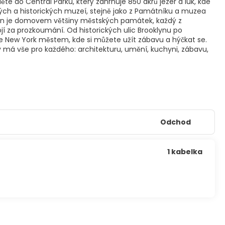
ěte do Central Parku, který zahrnuje 850 akrů jezer a luk, kde
ch a historických muzeí, stejně jako z Památníku a muzea
ttan je domovem většiny městských památek, každý z
jí za prozkoumání. Od historických ulic Brooklynu po
e New York městem, kde si můžete užít zábavu a hýčkat se.
ty má vše pro každého: architekturu, umění, kuchyni, zábavu,
Odchod
1 kabelka