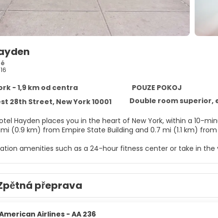
Hayden
ré
16
rk - 1,9 km od centra
POUZE POKOJ
Double room superior, 
st 28th Street, New York 10001
otel Hayden places you in the heart of New York, within a 10-min
5 mi (0.9 km) from Empire State Building and 0.7 mi (1.1 km) from
ation amenities such as a 24-hour fitness center or take in the v
ary wireless internet access, concierge services, and a banquet
elf at home in one of the 122 air-conditioned rooms featuring fl
Zpětná přeprava
ps you connected, and cable programming is available for your
iletries and hair dryers. Conveniences include phones, as well a
ntary continental breakfast is served daily from 7:30 AM to 10:
American Airlines - AA 236