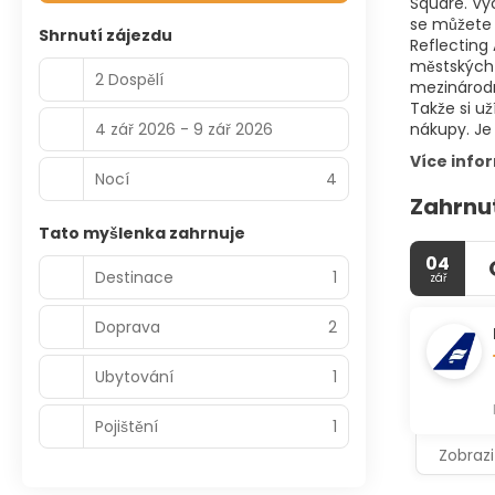
Square. Vyc
se můžete 
Shrnutí zájezdu
Reflecting
městských 
2 Dospělí
mezinárodn
Takže si už
4 zář 2026 - 9 zář 2026
nákupy. Je 
Více info
Nocí
4
Zahrnu
Tato myšlenka zahrnuje
04
Destinace
1
zář
Doprava
2
Ubytování
1
Pojištění
1
Zobrazi