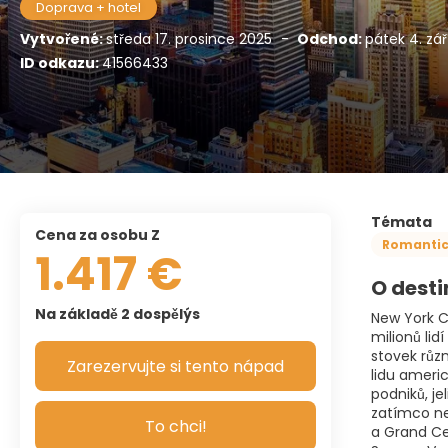
Doprava + hotel
Vytvořené:
středa 17. prosince 2025
-
Odchod:
pátek 4. zář
ID odkazu:
41566433
Témata
Cena za osobu Z
Romantic
1.417 €
O desti
Na základě 2 dospělýs
New York C
milionů li
stovek růz
Zarezervujte si tento nápad
lidu ameri
podniků, j
zatímco ne
To chci!
a Grand Ce