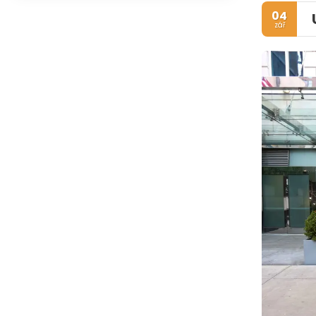
04
zář