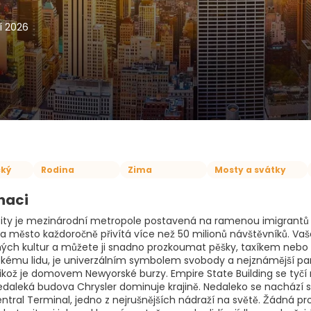
í 2026
ký
Rodina
Zima
Mosty a svátky
naci
ity je mezinárodní metropole postavená na ramenou imigrantů 
dí a město každoročně přivítá více než 50 milionů návštěvníků. V
ných kultur a můžete ji snadno prozkoumat pěšky, taxíkem neb
ckému lidu, je univerzálním symbolem svobody a nejznámější pa
elikož je domovem Newyorské burzy. Empire State Building se tyč
daleká budova Chrysler dominuje krajině. Nedaleko se nachází 
ntral Terminal, jedno z nejrušnějších nádraží na světě. Žádná p