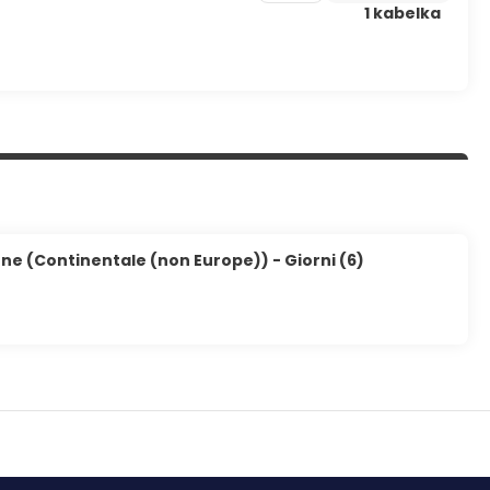
1 kabelka
papers in the lobby, and a 24-hour front desk. Self parking
one (Continentale (non Europe)) - Giorni (6)