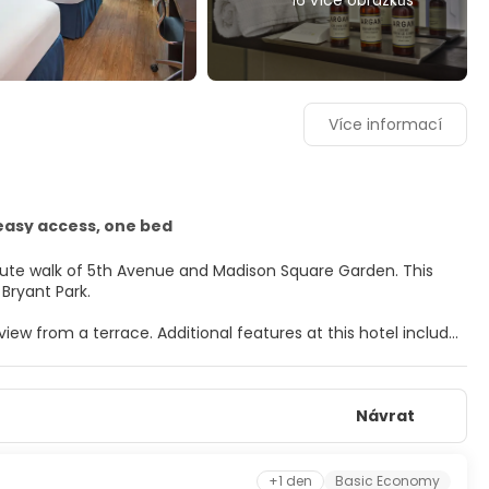
16 více obrázkůs
Více informací
easy access, one bed
ute walk of 5th Avenue and Madison Square Garden. This
 Bryant Park.
iew from a terrace. Additional features at this hotel include
 hall.
at-screen televisions. Complimentary wireless internet
Návrat
 entertainment. Private bathrooms with showers feature
s safes and desks.
00 AM.
+1 den
Basic Economy