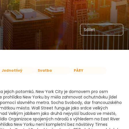
Sdílet
Jednotlivý
Svatba
PÁRY
a jejich potomků. New York City je domovem pro osm
aše prohlídka New Yorku by měla zahrnovat ochutnávku jídel
o pomocí slavného metra. Socha Svobody, dar francouzského
mátkou města. Wall Street funguje jako srdce velkých
í nad Velkým jablkem jako druhá nejvyšší budova ve městě,
sídlo Organizace spojených národů s výhledem na East River
rohlídka New Yorku není kompletní bez návštěvy Times