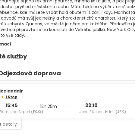
hutnejte si jeho reklamní poutače, mnoho lidí a jídlo, a pak přejd
dostat pryč od městského ruchu. Máte také na výběr z umělecký
 Absence, kde můžete vzdát hold obětem 11. září. I když Manha
obvodů má svůj jedinečný a charakteristický charakter, který sto
í kuchyni v Queens, ve městě je něco pro každého. Především j
ívejte a připravte se na kousnutí do Velkého jablka. New York Ci
to vše tady.
rmací
té služby
Odjezdová doprava
Icelandair
1 Stop
15:45
22:10
12h 25m
Fiumicino Airport
(FCO)
John F Kennedy Intl
(JFK)
t detaily