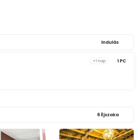
Indulás
1 PC
+1 nap
6 Éjszaka