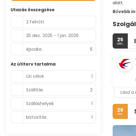
alatt.
Utazás összegzése
Bővebb i
2 Felnőtt
Szolgá
25 dec. 2025 - 1 jan. 2026
25
dec.
éjszaka
6
Az útiterv tartalma
úti célok
1
Szállítás
2
Lásd a 
Szálláshelyek
1
26
dec.
biztosítás
1