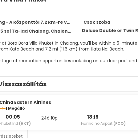
g - A központtól 7,2 km-re van
Csak szoba
Deluxe Double or Twin
 soi Ta-Iad Chalong, Chalong 83130
t Bora Bora Villa Phuket in Chalong, you'll be within a 5-minute drive of Wa
from Kata Beach and 7.2 mi (11.6 km) from Kata Noi Beach.
age of recreation opportunities including an outdoor pool and a 
ary wireless internet access and tour/ticket assistance.
elf at home in one of the 50 air-conditioned rooms featuring re
Visszaszállítás
nternet access keeps you connected, and cable programming is a
ature complimentary toiletries and hair dryers. Conveniences i
ily.
China Eastern Airlines
r appetite for lunch or dinner at the hotel's restaurant, or stay
1 Megálló
tinental breakfasts are available daily from 7 AM to 10 AM for a 
00:05
18:15
24ó 10p
Phuket Intl
(HKT)
Fiumicino Airport
(FCO)
menities include complimentary newspapers in the lobby, a 24-ho
nsite.
részleteket