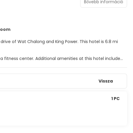
Bővebb információ
 Room
t Chalong and King Power. This hotel is 6.8 mi
fitness center. Additional amenities at this hotel include
frigerators and flat-screen televisions. Complimentary
Vissza
vailable for your entertainment. Private bathrooms with
nclude safes and coffee/tea makers, and housekeeping is
1 PC
 in and take advantage of the room service (during limited
fee.
ur front desk, and luggage storage. Free valet parking is