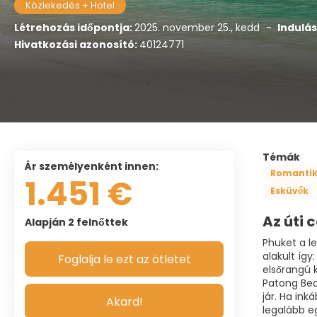
Közlekedés + Hotel
Létrehozás időpontja:
2025. november 25., kedd
-
Indulás
Hivatkozási azonosító:
40124771
Témák
ár személyenként innen:
Romanti
1.451 €
Esküvők
Az úti c
Alapján 2 felnőttek
Phuket a l
alakult íg
Foglalja le ezt az ötletet
elsőrangú 
Patong Bea
jár. Ha in
Akard!
legalább e