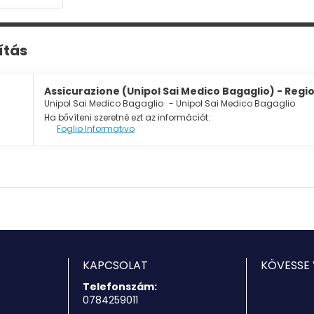
sítás
Assicurazione (Unipol Sai Medico Bagaglio) - Regi
Unipol Sai Medico Bagaglio
-
Unipol Sai Medico Bagaglio
Ha bővíteni szeretné ezt az információt:
Foglio Informativo
KAPCSOLAT
KÖVESSE 
Telefonszám:
0784259011