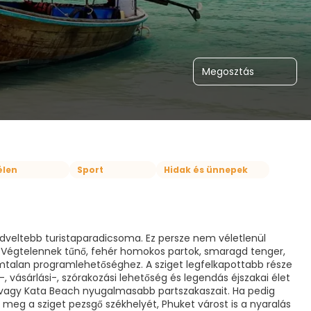
Megosztás
élen
Sport
Hidak és ünnepek
edveltebb turistaparadicsoma. Ez persze nem véletlenül
z. Végtelennek tűnő, fehér homokos partok, smaragd tenger,
ámtalan programlehetőséghez. A sziget legfelkapottabb része
vásárlási-, szórakozási lehetőség és legendás éjszakai élet
on vagy Kata Beach nyugalmasabb partszakaszait. Ha pedig
meg a sziget pezsgő székhelyét, Phuket várost is a nyaralás