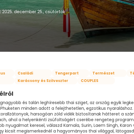
:
2025. december 25., csütörtök
kus
Családi
Tengerpart
Természet
T
Karácsony és Szilveszter
COUPLES
élról
egnagyobb és talán leghíresebb thai sziget, az ország egyik legk
y: Phuketen minden adott a felejthetetlen, egzotikus nyaralásho
korallzátonyok, harsogóan zöld vidék biztosítanak hátteret a sz
ch, ahol a helyenkénti zsúfoltságért cserébe rengeteg program-, 
kább nyugalmat keresel, válaszd Kamala, Surin, Laem Singh, Kar
gy kicsit megismerkednél a hagyományos thai világgal, látogasd 