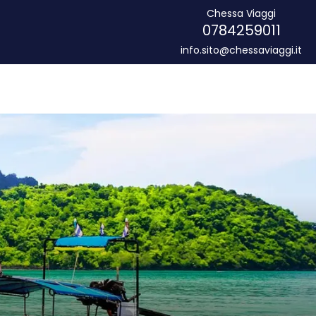
Chessa Viaggi
0784259011
info.sito@chessaviaggi.it