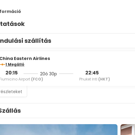
nformáció
ltatások
Indulási szállítás
China Eastern Airlines
1 Megálló
20:15
22:45
20ó 30p
Fiumicino Airport
(FCO)
Phuket Intl
(HKT)
részleteket
Szállás