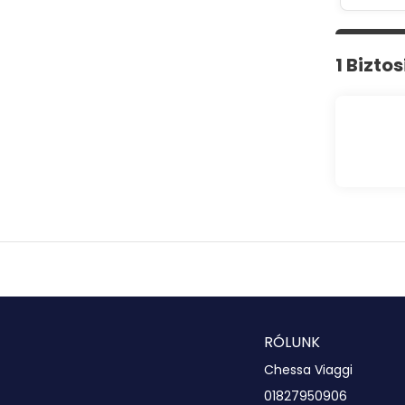
1 Bizto
RÓLUNK
Chessa Viaggi
01827950906