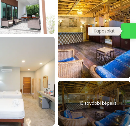
Kapcsolat
16 további képeks