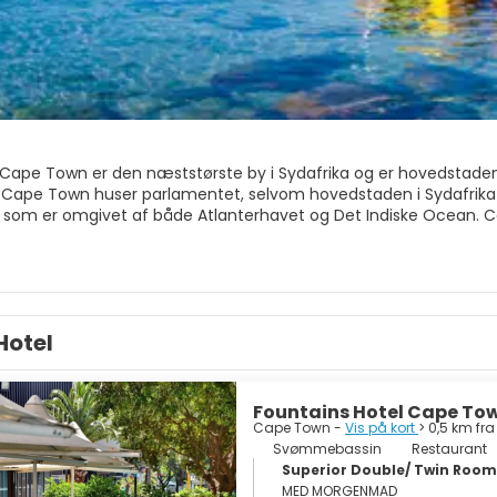
Cape Town er den næststørste by i Sydafrika og er hovedstade
a. Cape Town huser parlamentet, selvom hovedstaden i Sydafrika
 som er omgivet af både Atlanterhavet og Det Indiske Ocean. Ca
e strande til naturskønne bjergkæder og lækre vinruter.
å Green Market Square eller gennem de egernfyldte haver ved 
lanaden i skyggen af Rådhuset fungerer som en scene for politisk
Good Hope har udsigt over esplanaden, og det er den ældste kolon
Hotel
Bo Kaap, er et unikt kvarter med en stærk kulturel og social hist
Nobel Fredspris-vindere. Cape Town har nogle af de fineste stran
Fountains Hotel Cape To
er et spektakulært sted med noget for enhver, sol, strande, venl
Cape Town -
Vis på kort
> 0,5 km fr
 natur. Hvad venter du på?
Svømmebassin
Restaurant
Superior Double/ Twin Room
MED MORGENMAD