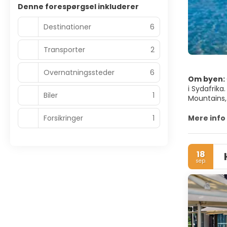
Denne forespørgsel inkluderer
Destinationer
6
Transporter
2
Overnatningssteder
6
Om byen:
i Sydafrik
Biler
1
Mountains,
fantastisk
Forsikringer
1
Mere info
Gå rundt p
Street. Esp
Castle of 
18
Cape Town, 
sep.
Sydafrikas 
for Cape.
Cape Town 
fantastisk