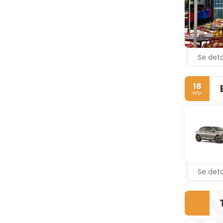
Se deta
18
sep.
Se deta