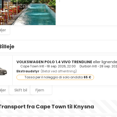
ljer
Billeje
VOLKSWAGEN POLO 1.4 VIVO TRENDLINE
eller lignend
Cape Town Intl -
18 sep. 2026, 22:00
Durban Intl -
28 sep. 202
Ekstraudstyr
(Betal ved afhentning)
Tassa per il noleggio di solo andata
65 €
ljer
Skift bil
Fjern
Transport fra Cape Town til Knysna