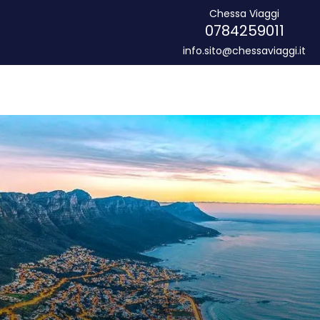
Chessa Viaggi
0784259011
info.sito@chessaviaggi.it