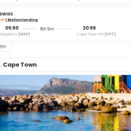
SWISS
1 Mellemlanding
05:50
20:55
15h 5m
Malpensa
(MXP)
Cape Town Intl
(CPT)
ljer
1.
Cape Town