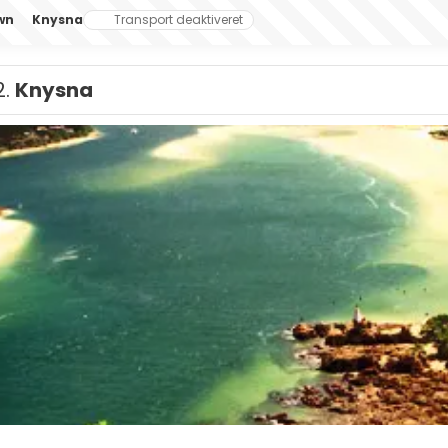
wn
Knysna
Transport deaktiveret
2.
Knysna