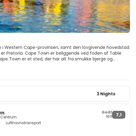
n i Western Cape-provinsen, samt den lovgivende hovedstad
 er Pretoria. Cape Town er beliggende ved foden af Table
pe Town er et sted, der har alt fra smukke bjerge og
SA Cultural History Museum lige ved hovedgaden Adderley
e rallyer samt et marked, der sælger alt fra mad til tøj.
iale bygning i Sydafrika. En af de ældste boligområder i
orie. Besøg Nobel Square og se en hyldest til fire af
3 Nights
de i Afrika, alle med den rene hvide strandsand, der er særlig
wn
Godt
7,1
ige mennesker, afrikansk kultur, god mad, fantastisk vin og
1611
a Centrum
Lufthavnstransport