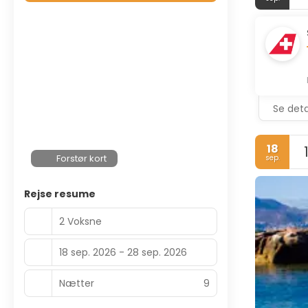
Se deta
18
Forstør kort
sep.
Rejse resume
2 Voksne
18 sep. 2026 - 28 sep. 2026
Nætter
9