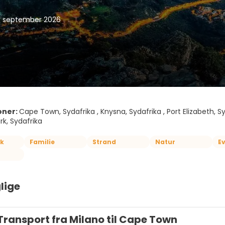
8. september 2026
oner:
Cape Town, Sydafrika , Knysna, Sydafrika , Port Elizabeth, Sy
rk, Sydafrika
k
Familie
Strand
Natur
E
lige
Transport fra Milano til Cape Town