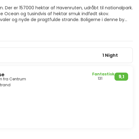
. Der er 157000 hektar af Havenruten, udråbt til nationalpark.
ke Ocean og tusindvis af hektar smuk indfødt skov.
aler og nyde de pragtfulde strande. Boligerne i denne by
ushoteller. Der er et stort udvalg. Nogle interessante ting,
at vurdere dyrelivet og naturen, tage på Featherbed-turen
turen.
1 Night
se
Fantastisk
9,1
131
km fra Centrum
trand