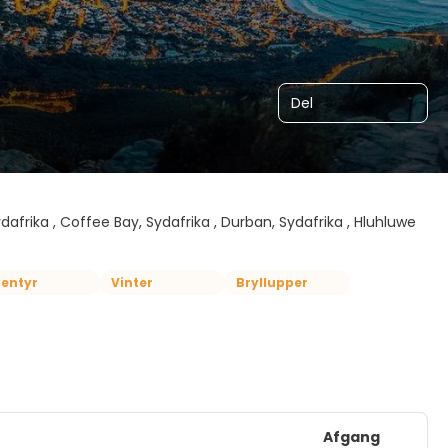
Del
dafrika , Coffee Bay, Sydafrika , Durban, Sydafrika , Hluhluwe
ventyr
Vinter
Bryllupper
Afgang