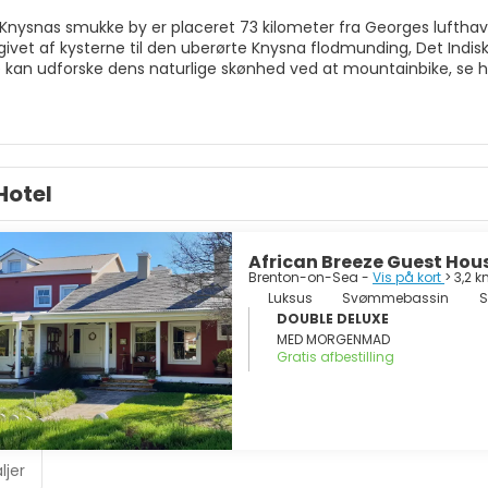
Knysnas smukke by er placeret 73 kilometer fra Georges lufthavn
ivet af kysterne til den uberørte Knysna flodmunding, Det Indis
kan udforske dens naturlige skønhed ved at mountainbike, se hv
a kommunelivet til husbåde, fra trætophytter til femstjernede luks
 i Knysna, er: at fiske i Knysnas sø, tage på bjergudflugter for 
naturreservat. Det er det perfekte sted at slappe af og nyde na
Hotel
African Breeze Guest Hou
Brenton-on-Sea -
Vis på kort
> 3,2 
Luksus
Svømmebassin
S
DOUBLE DELUXE
MED MORGENMAD
Gratis afbestilling
ljer