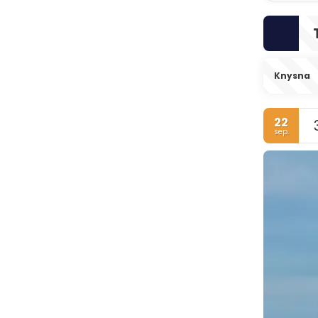
Knysna
22
sep.