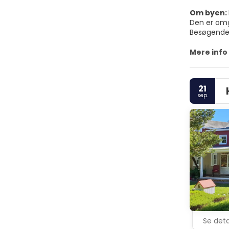
Om byen:
Den er omg
Besøgende 
varierer fr
du kan gøre
Mere info
gennem et 
21
sep.
Se deta