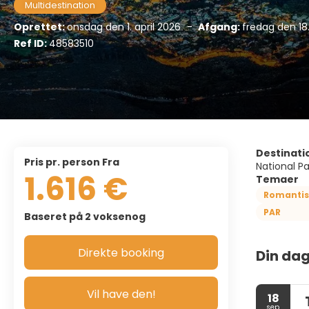
Multidestination
Oprettet:
onsdag den 1. april 2026
-
Afgang:
fredag den 1
Ref ID:
48583510
Destinati
pris pr. person Fra
National Pa
1.616 €
Temaer
Romantis
PAR
Baseret på 2 voksenog
Direkte booking
Din dag
Vil have den!
18
sep.