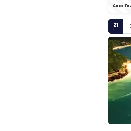
Cape To
21
sep.