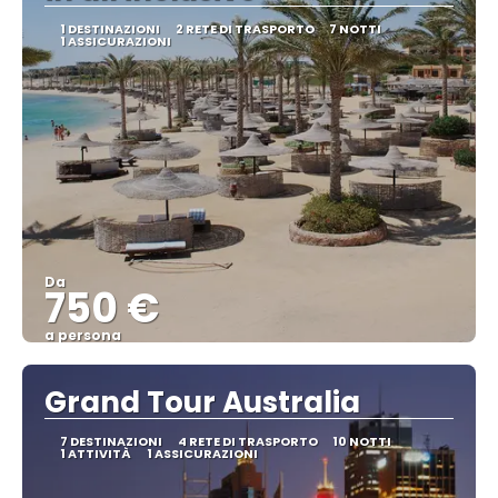
1 DESTINAZIONI
2 RETE DI TRASPORTO
7 NOTTI
1 ASSICURAZIONI
Da
750 €
a persona
Vedere
Grand Tour Australia
7 DESTINAZIONI
4 RETE DI TRASPORTO
10 NOTTI
1 ATTIVITÀ
1 ASSICURAZIONI