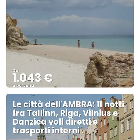
Da
1.043 €
a persona
Vedere
Le città dell'AMBRA: 11 notti
fra Tallinn, Riga, Vilnius e
Danzica voli diretti e
trasporti interni .