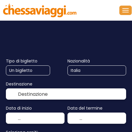
+
Crociere
Crea Itinerario
Hote
Trasporti + Hotel
Tipo di biglietto
Nazionalità
Destinazione
Data di inizio
Data del termine