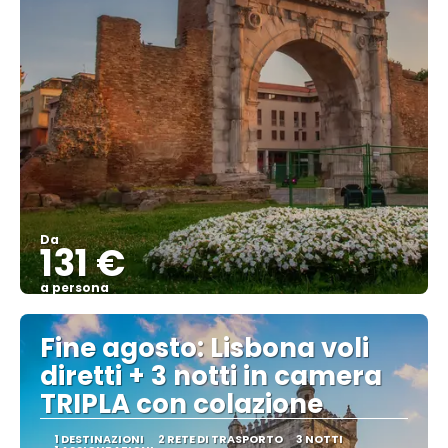
Da
131 €
a persona
Vedere
Fine agosto: Lisbona voli
diretti + 3 notti in camera
TRIPLA con colazione
1 DESTINAZIONI
2 RETE DI TRASPORTO
3 NOTTI