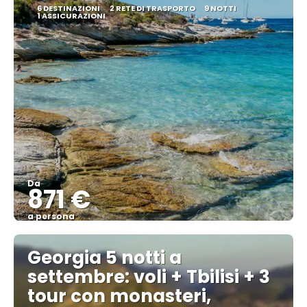
6 DESTINAZIONI
2 RETE DI TRASPORTO
9 NOTTI
1 ASSICURAZIONI
Da
871 €
a persona
Vedere
Georgia 5 notti a
settembre: voli + Tbilisi + 3
tour con monasteri,