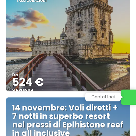
1 ASSICURAZIONI
Da
524 €
a persona
Contattaci
Vedere
14 novembre: Voli diretti +
7 notti in superbo resort
nei pressi di Eplhistone reef
in all inclusive