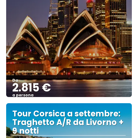
Da
2.815 €
a persona
Vedere
Tour Corsica a settembre:
Traghetto A/R da Livorno +
9 notti