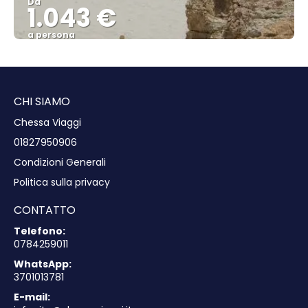
Da
1.043 €
a persona
Vedere
CHI SIAMO
Chessa Viaggi
01827950906
Condizioni Generali
Politica sulla privacy
CONTATTO
Telefono:
0784259011
WhatsApp:
3701013781
E-mail: