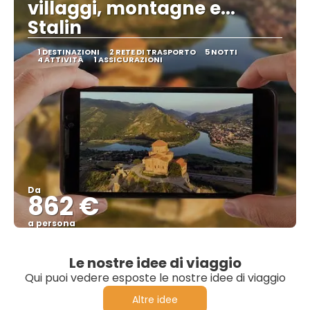
villaggi, montagne e...
Stalin
1 DESTINAZIONI
2 RETE DI TRASPORTO
5 NOTTI
4 ATTIVITÀ
1 ASSICURAZIONI
Da
862 €
a persona
Vedere
Le nostre idee di viaggio
Qui puoi vedere esposte le nostre idee di viaggio
Altre idee