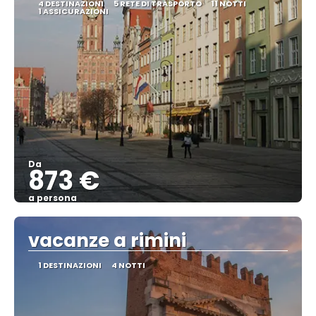
4 DESTINAZIONI
5 RETE DI TRASPORTO
11 NOTTI
1 ASSICURAZIONI
Da
873 €
a persona
Vedere
vacanze a rimini
1 DESTINAZIONI
4 NOTTI